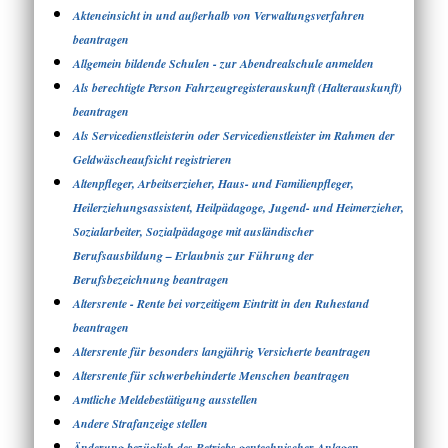
Akteneinsicht in und außerhalb von Verwaltungsverfahren
beantragen
Allgemein bildende Schulen - zur Abendrealschule anmelden
Als berechtigte Person Fahrzeugregisterauskunft (Halterauskunft)
beantragen
Als Servicedienstleisterin oder Servicedienstleister im Rahmen der
Geldwäscheaufsicht registrieren
Altenpfleger, Arbeitserzieher, Haus- und Familienpfleger,
Heilerziehungsassistent, Heilpädagoge, Jugend- und Heimerzieher,
Sozialarbeiter, Sozialpädagoge mit ausländischer
Berufsausbildung – Erlaubnis zur Führung der
Berufsbezeichnung beantragen
Altersrente - Rente bei vorzeitigem Eintritt in den Ruhestand
beantragen
Altersrente für besonders langjährig Versicherte beantragen
Altersrente für schwerbehinderte Menschen beantragen
Amtliche Meldebestätigung ausstellen
Andere Strafanzeige stellen
Änderung bezüglich des Betriebs gentechnischer Anlagen