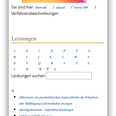
Sie sind hier:
/
/
/
Startseite
Aktuell
Service BW
Verfahrensbeschreibungen
Leistungen
A
B
C
D
E
F
G
H
I
J
K
L
M
N
O
P
Q
R
S
T
U
X
Y
V
W
Z
Leistungen suchen
A
Abbrennen von pyrotechnischen Gegenständen als Erlaubnis-
oder Befähigungsscheininhaber anzeigen
Abendgymnasium - Aufnahme beantragen
Abfall und Müll entsorgen