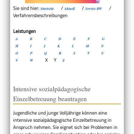
Sie sind hier:
/
/
/
Startseite
Aktuell
Service BW
Verfahrensbeschreibungen
Leistungen
A
B
C
D
E
F
G
H
I
J
K
L
M
N
O
P
Q
R
S
T
U
X
Y
V
W
Z
Intensive sozialpädagogische
Einzelbetreuung beantragen
Jugendliche und junge Volljährige können eine
intensive sozialpädagogische Einzelbetreuung in
Anspruch nehmen. Sie eignet sich bei Problemen in