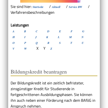
Sie sind hier:
/
/
/
Startseite
Aktuell
Service BW
Verfahrensbeschreibungen
Leistungen
A
B
C
D
E
F
G
H
I
J
K
L
M
N
O
P
Q
R
S
T
U
X
Y
V
W
Z
Bildungskredit beantragen
Der Bildungskredit ist ein zeitlich befristeter,
zinsgünstiger Kredit für Studierende in
fortgeschrittenen Ausbildungsphasen. Sie können
ihn auch neben einer Förderung nach dem BAföG in
Anspruch nehmen.