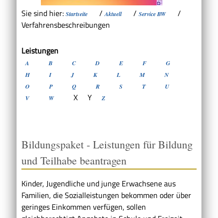
Sie sind hier:
/
/
/
Startseite
Aktuell
Service BW
Verfahrensbeschreibungen
Leistungen
A
B
C
D
E
F
G
H
I
J
K
L
M
N
O
P
Q
R
S
T
U
X
Y
V
W
Z
Bildungspaket - Leistungen für Bildung
und Teilhabe beantragen
Kinder, Jugendliche und junge Erwachsene aus
Familien, die Sozialleistungen bekommen oder über
geringes Einkommen verfügen, sollen