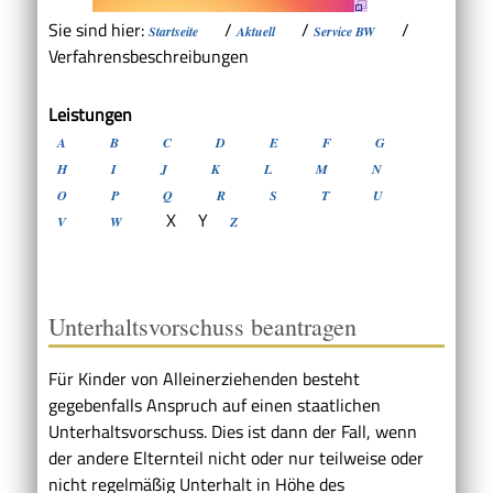
Sie sind hier:
/
/
/
Startseite
Aktuell
Service BW
Verfahrensbeschreibungen
Leistungen
A
B
C
D
E
F
G
H
I
J
K
L
M
N
O
P
Q
R
S
T
U
X
Y
V
W
Z
Unterhaltsvorschuss beantragen
Für Kinder von Alleinerziehenden besteht
gegebenfalls Anspruch auf einen staatlichen
Unterhaltsvorschuss. Dies ist dann der Fall, wenn
der andere Elternteil nicht oder nur teilweise oder
nicht regelmäßig Unterhalt in Höhe des