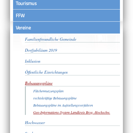
Tourismus
FFW
Vereine
Bürgerschaftliches Engagement
Familienfreundliche Gemeinde
Dorfjubiläum 2019
Inklusion
Öffentliche Einrichtungen
Bebauungspläne
Flächennutzungsplan
rechtskräftige Bebauungspläne
Bebauungspläne im Aufstellungsverfahren
Geo-Informations-System Landkreis Brsg.-Hochschw.
Hochwasser