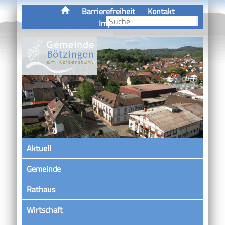
Barrierefreiheit
Kontakt
Impressum
Aktuell
Gemeinde
Rathaus
Wirtschaft