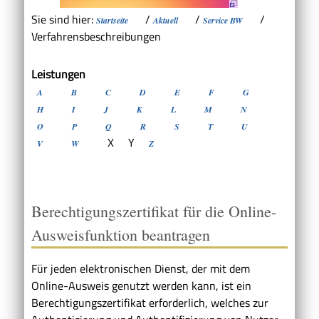
Sie sind hier:
/
/
/
Startseite
Aktuell
Service BW
Verfahrensbeschreibungen
Leistungen
A
B
C
D
E
F
G
H
I
J
K
L
M
N
O
P
Q
R
S
T
U
X
Y
V
W
Z
Berechtigungszertifikat für die Online-
Ausweisfunktion beantragen
Für jeden elektronischen Dienst, der mit dem
Online-Ausweis genutzt werden kann, ist ein
Berechtigungszertifikat erforderlich, welches zur