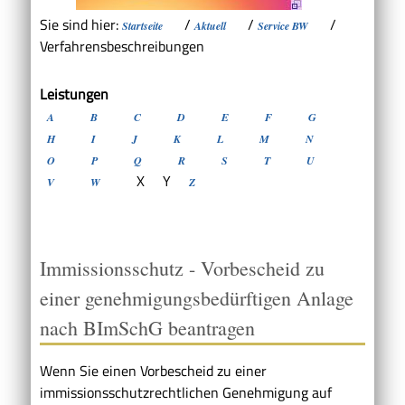
Sie sind hier:
/
/
/
Startseite
Aktuell
Service BW
Verfahrensbeschreibungen
Leistungen
A
B
C
D
E
F
G
H
I
J
K
L
M
N
O
P
Q
R
S
T
U
X
Y
V
W
Z
Immissionsschutz - Vorbescheid zu
einer genehmigungsbedürftigen Anlage
nach BImSchG beantragen
Wenn Sie einen Vorbescheid zu einer
immissionsschutzrechtlichen Genehmigung auf