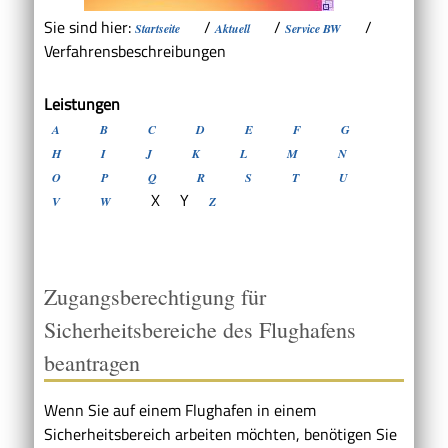
Sie sind hier:
/
/
/
Startseite
Aktuell
Service BW
Verfahrensbeschreibungen
Leistungen
A
B
C
D
E
F
G
H
I
J
K
L
M
N
O
P
Q
R
S
T
U
X
Y
V
W
Z
Zugangsberechtigung für
Sicherheitsbereiche des Flughafens
beantragen
Wenn Sie auf einem Flughafen in einem
Sicherheitsbereich arbeiten möchten, benötigen Sie