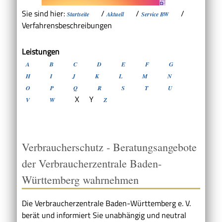
Sie sind hier:
/
/
/
Startseite
Aktuell
Service BW
Verfahrensbeschreibungen
Leistungen
A
B
C
D
E
F
G
H
I
J
K
L
M
N
O
P
Q
R
S
T
U
X
Y
V
W
Z
Verbraucherschutz - Beratungsangebote
der Verbraucherzentrale Baden-
Württemberg wahrnehmen
Die Verbraucherzentrale Baden-Württemberg e. V.
berät und informiert Sie unabhängig und neutral