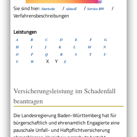
Sie sind hier:
/
/
/
Startseite
Aktuell
Service BW
Verfahrensbeschreibungen
Leistungen
A
B
C
D
E
F
G
H
I
J
K
L
M
N
O
P
Q
R
S
T
U
X
Y
V
W
Z
Versicherungsleistung im Schadenfall
beantragen
Die Landesregierung Baden-Württemberg hat für
bürgerschaftlich und ehrenamtlich Engagierte eine
pauschale Unfall- und Haftpflichtversicherung