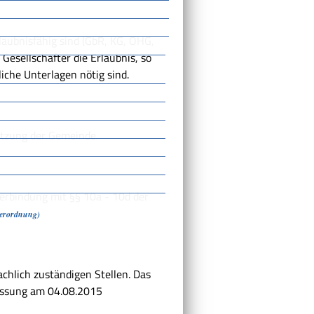
rlaubnisfähig sind (GbR, KG, OHG,
Gesellschafter die Erlaubnis, so
iche Unterlagen nötig sind.
atzung der Gemeinde.
erbindung mit §§ 10a - 10d der
verordnung)
chlich zuständigen Stellen. Das
assung am 04.08.2015