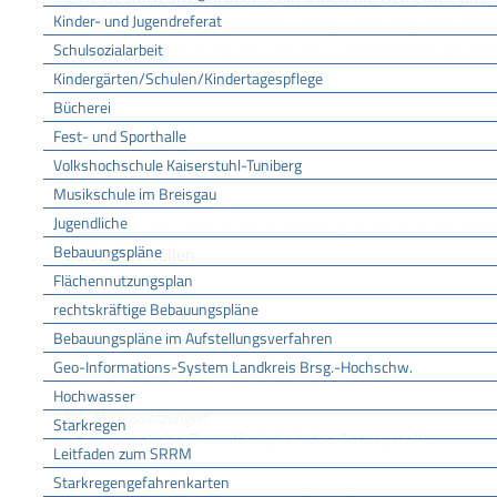
Kinder- und Jugendreferat
Gewinnmöglichkeit aufstellen wollen. Beachten Sie, dass 
Spielhalle eröffnen dürfen. Nähere Informationen darüber
Schulsozialarbeit
Verfahrensbeschreibung "
".
Kindergärten/Schulen/Kindertagespflege
Erlaubnis für Spielhallen
Bücherei
ONLINEANTRAG UND FORMULARE
Fest- und Sporthalle
Aufstellung von Spielgeräten mit Gewinnmöglichkeit
Volkshochschule Kaiserstuhl-Tuniberg
Musikschule im Breisgau
ZUSTÄNDIGE STELLE
Jugendliche
die Gemeinde- oder Stadtverwaltung, in der Sie das Spie
Bebauungspläne
aufstellen wollen
Flächennutzungsplan
rechtskräftige Bebauungspläne
Gemeinde Bötzingen
Bebauungspläne im Aufstellungsverfahren
LEISTUNGSDETAILS
Geo-Informations-System Landkreis Brsg.-Hochschw.
Hochwasser
Voraussetzungen
Starkregen
persönliche Zuverlässigkeit des Antragstellers
Leitfaden zum SRRM
Zulassung der Geräte durch die Physikalisch-Techni
Starkregengefahrenkarten
Diese Zulassung muss alle zwei Jahre erneuert werd