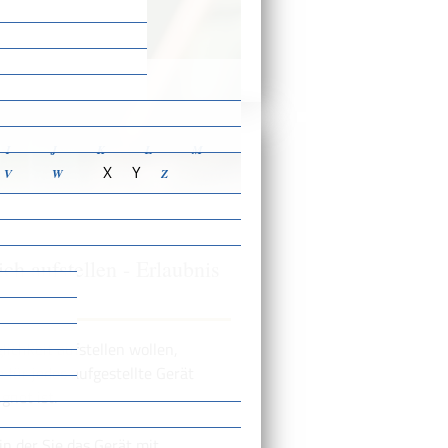
ensbeschreibungen
I
J
K
L
M
X
Y
V
W
Z
ch aufstellen - Erlaubnis
chkeit aufstellen wollen,
 für jedes aufgestellte Gerät
gnet ist.
in der Sie das Gerät mit