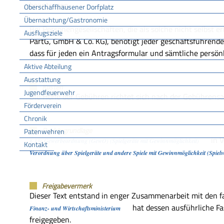
beantragen.
Oberschaffhausener Dorfplatz
Übernachtung/Gastronomie
Bei Personengesellschaften, die als solche nicht selbst e
Ausflugsziele
PartG, GmbH & Co. KG), benötigt jeder geschäftsführende 
FFW
dass für jeden ein Antragsformular und sämtliche persönl
Aktive Abteilung
Ausstattung
Kosten
Jugendfeuerwehr
Die Höhe der Gebühren richtet sich nach der Gebührens
Förderverein
Chronik
Rechtsgrundlage
Patenwehren
in V
§ 33c Gewerbeordnung (GewO) (Spielgeräte mit Gewinnmöglichkeit)
Kontakt
Verordnung über Spielgeräte und andere Spiele mit Gewinnmöglichkeit (Spiel
Vereine
Freigabevermerk
Dieser Text entstand in enger Zusammenarbeit mit den fa
hat dessen ausführliche F
Finanz- und Wirtschaftsministerium
freigegeben.