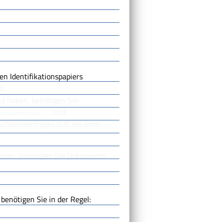
gen können auch nachträglich
en Identifikationspapiers
m:
d haben, benötigen Sie:
und
lsregisterauszug
chaftsvertrages (z.B. bei einer
aben, benötigen Sie Dokumente
.
enötigen Sie in der Regel: