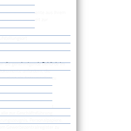
nötigen Sie Dokumente aus Ihrem
iche Zuverlässigkeit zur
zen.
ufstellungsort
ann die genehmigende Behörde im
Dokumente anfordern, die
ssigkeit als Antragsteller zu
haften, AG, eingetragene
ie juristische Person selbst
 alle zur Geschäftsführung
hrungszeugnis, Personalpapiere.
dem Gewerbezentralregister zu