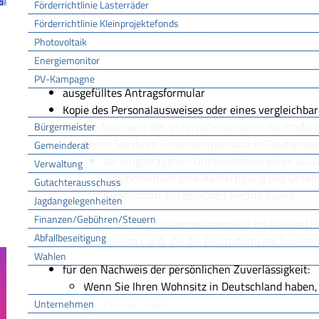
Förderrichtlinie Lasterräder
Interesse des Jugendschutzes erforderlich ist. Die Aufla
Förderrichtlinie Kleinprojektefonds
erteilt, geändert oder ergänzt werden.
Photovoltaik
Energiemonitor
PV-Kampagne
Erforderliche Unterlagen
ausgefülltes Antragsformular
Rathaus
Kopie des Personalausweises oder eines vergleichbar
für den Nachweis der unternehmerischen Rechtsfor
Bürgermeister
Wenn Sie Ihren Unternehmenssitz in Deutschlan
Gemeinderat
bei eingetragenen Unternehmen: einen
Verwaltung
Hande
gegebenenfalls eine Ausfertigung des Gesells
Gutachterausschuss
Gesellschaft bürgerlichen Rechts (GbR)).
Jagdangelegenheiten
Finanzen/Gebühren/Steuern
Wenn Sie Ihren Unternehmenssitz im Ausland h
Abfallbeseitigung
aus diesem Land, die die Rechtsform nachweisen
Wahlen
für den Nachweis der persönlichen Zuverlässigkeit:
Wirtschaft
Wenn Sie Ihren Wohnsitz in Deutschland haben, b
Unternehmen
Führungszeugnis