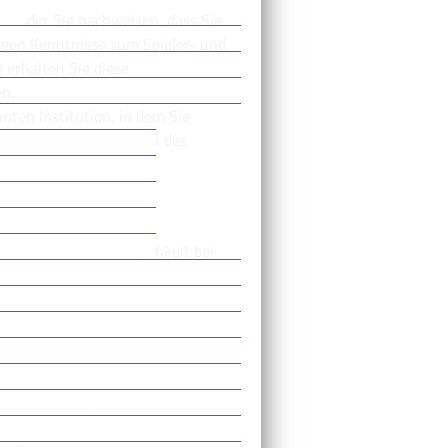
it der Sie nachweisen, dass Sie
igen Kenntnisse zum Spieler- und
erhalten Sie diese
n.
nten Institution, in dem Sie
hädlichen Auswirkungen des
maten mit Gewinnmöglichkeit bei
sweise stellen es online zum
n Aufstellungsort verbunden
äste oder der Bewohner des
chbargrundstücke dient oder im