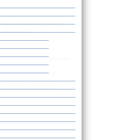
tändigen Gemeinde eingetragen.
unalwahl aus.
or der Wahl werktags während der
g des Wählerverzeichnisses
rift) bei der Gemeinde tun.
 und handschriftlich