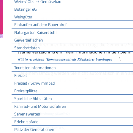
Wein-/ Obst-/ Gemüsebau
Bötzinger eG
Bearbeitungsdauer
Weingüter
Ihr Antrag wird schnellstmöglich bearbeitet.
Einkaufen auf dem Bauernhof
Naturgarten Kaiserstuhl
Hinweise
Gewerbeflächen
Als Rückkehrer oder Rückkehrerin trägt die Gemeinde Sie
Standortdaten
Wählerverzeichnis ein. Mehr Informationen finden Sie in 
Tourismus
".
Wählerverzeichnis (Kommunalwahl) als Rückkehrer beantragen
Touristeninformationen
Bei einem Umzug werden Sie nicht automatisch in ein a
Freizeit
eingetragen. Informationen dazu finden Sie in der Leistu
Freibad / Schwimmbad
".
Eintragung bei Umzug beantragen
Freizeitplätze
Sportliche Aktivitäten
Fahrrad- und Motorradfahren
Rechtsgrundlage
Sehenswertes
Kommunalwahlordnung (KomWO)
Erlebnispfade
Kommunalwahlgesetz (KomWG)
Platz der Generationen