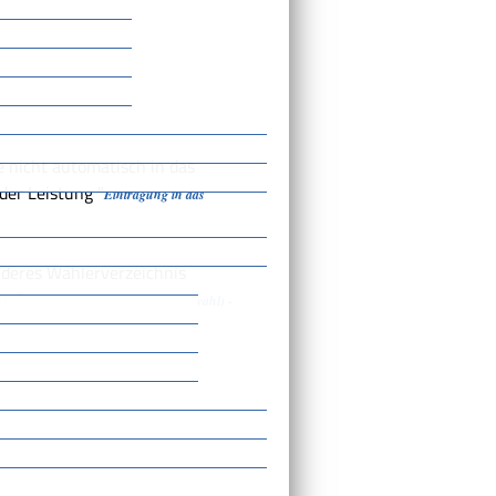
 nicht automatisch in das
der Leistung "
Eintragung in das
nderes Wählerverzeichnis
ng "
Wählerverzeichnis (Kommunalwahl) -