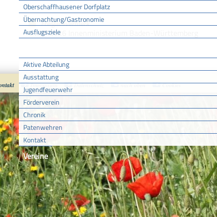
Oberschaffhausener Dorfplatz
Übernachtung/Gastronomie
Freigabevermerk
Ausflugsziele
01.07.2026 Innenministerium Baden-Württemberg
FFW
Aktive Abteilung
Ausstattung
ontakt
Impressum
Datenschutz
nach oben
Cookies
Jugendfeuerwehr
Förderverein
Chronik
Patenwehren
Kontakt
Vereine