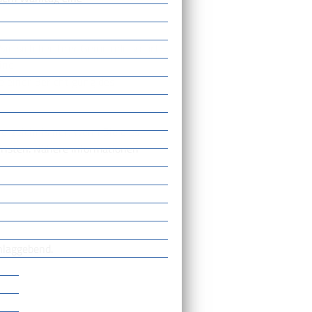
ie sich bei Ihrer Gemeinde sofort
ind.
ge einer Berichtigung des
erzeichnis nur, wenn Sie dies
risten.
Nähere Informationen
laggebend.