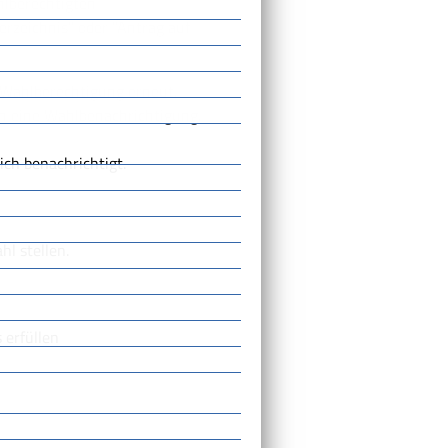
hlberechtigten
rzeichnis" oder "Antrag auf
 Wahlberechtigung erneut.
ch eine Wahlbenachrichtigung.
ich benachrichtigt.
l stellen.
 erfüllen