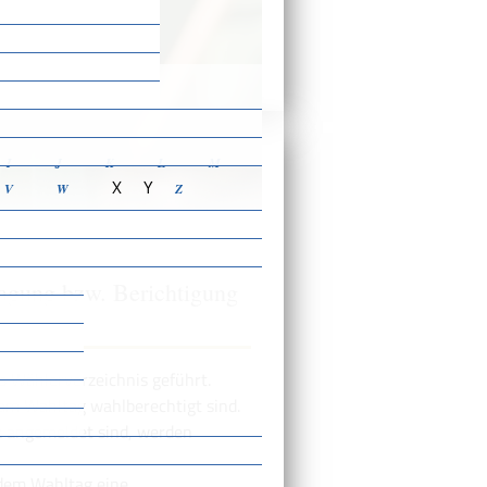
ensbeschreibungen
I
J
K
L
M
X
Y
V
W
Z
agung bzw. Berichtigung
s Wählerverzeichnis geführt.
 am Wahltag wahlberechtigt sind.
z angemeldet sind, werden
 dem Wahltag eine