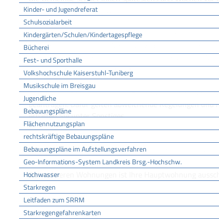
Kinder- und Jugendreferat
Wahlbenachrichtigung zu.
Schulsozialarbeit
Haben Sie keine Wahlbenachrichtigung erhalten, sollten S
Kindergärten/Schulen/Kindertagespflege
vergewissern, ob Sie im Wählerverzeichnis eingetragen s
Bücherei
Ist dies nicht der Fall, können Sie die Eintragung (im We
Fest- und Sporthalle
Wählerverzeichnisses) beantragen.
Volkshochschule Kaiserstuhl-Tuniberg
Musikschule im Breisgau
In manchen Fällen erfolgt eine Eintragung in das Wählerv
Jugendliche
beantragen.
Dafür gelten abweichende Regelungen und F
Bebauungspläne
erhalten Sie unter Sonstiges.
Flächennutzungsplan
rechtskräftige Bebauungspläne
ZUSTÄNDIGE STELLE
Bebauungspläne im Aufstellungsverfahren
die Stadt oder Gemeinde, in der Sie Ihre Wohnung haben
Geo-Informations-System Landkreis Brsg.-Hochschw.
Bei mehreren Wohnungen ist Ihre Hauptwohnung aussch
Hochwasser
Starkregen
Leitfaden zum SRRM
Gemeinde Bötzingen
Starkregengefahrenkarten
LEISTUNGSDETAILS