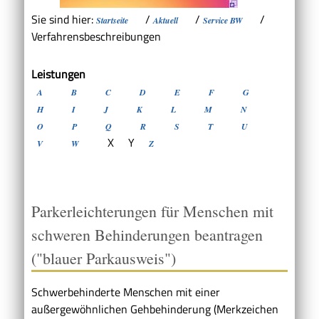
Sie sind hier:
/
/
/
Startseite
Aktuell
Service BW
Verfahrensbeschreibungen
Leistungen
A
B
C
D
E
F
G
H
I
J
K
L
M
N
O
P
Q
R
S
T
U
X
Y
V
W
Z
Parkerleichterungen für Menschen mit
schweren Behinderungen beantragen
("blauer Parkausweis")
Schwerbehinderte Menschen mit einer
außergewöhnlichen Gehbehinderung (Merkzeichen