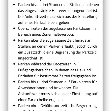
Parken bis zu drei Stunden an Stellen, an denen
das eing
e
schränkte Halteverbot angeordnet ist.
Die Ankunftszeit muss sich aus der Einstellung
auf einer Parkscheibe ergeben
Überschreiten der zugelassenen Parkdauer im
Bereich e
i
nes Zonenhalteverbots
Parken über die zugelassene Zeit hinaus an
Stellen, an d
e
nen Parken erlaubt, jedoch durch
ein Zusatzschild eine B
e
grenzung der Parkzeit
angeordnet ist
Parken während der Ladezeiten in
Fußgängerbereichen, in denen das Be- und
Entladen für bestimmte Zeiten freig
e
geben ist
Parken bis zu drei Stunden auf Parkplätzen für
Anwohn
e
rinnen und Anwohner. Die
Ankunftszeit muss sich aus der Einstellung auf
einer Parkscheibe ergeben
Parken ohne Gebühr und zeitliche Begrenzung