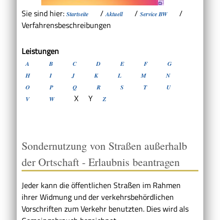
Sie sind hier:
/
/
/
Startseite
Aktuell
Service BW
Verfahrensbeschreibungen
Leistungen
A
B
C
D
E
F
G
H
I
J
K
L
M
N
O
P
Q
R
S
T
U
X
Y
V
W
Z
Sondernutzung von Straßen außerhalb
der Ortschaft - Erlaubnis beantragen
Jeder kann die öffentlichen Straßen im Rahmen
ihrer Widmung und der verkehrsbehördlichen
Vorschriften zum Verkehr benutzten. Dies wird als