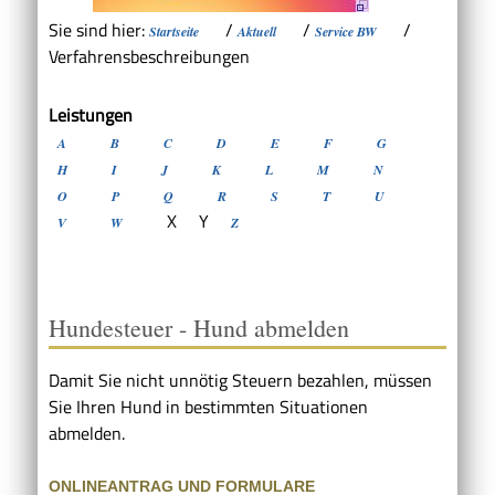
Sie sind hier:
/
/
/
Startseite
Aktuell
Service BW
Verfahrensbeschreibungen
Leistungen
A
B
C
D
E
F
G
H
I
J
K
L
M
N
O
P
Q
R
S
T
U
X
Y
V
W
Z
Hundesteuer - Hund abmelden
Damit Sie nicht unnötig Steuern bezahlen, müssen
Sie Ihren Hund in bestimmten Situationen
abmelden.
ONLINEANTRAG UND FORMULARE