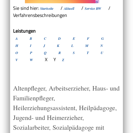
Sie sind hier:
/
/
/
Startseite
Aktuell
Service BW
Verfahrensbeschreibungen
Leistungen
A
B
C
D
E
F
G
H
I
J
K
L
M
N
O
P
Q
R
S
T
U
X
Y
V
W
Z
Altenpfleger, Arbeitserzieher, Haus- und
Familienpfleger,
Heilerziehungsassistent, Heilpädagoge,
Jugend- und Heimerzieher,
Sozialarbeiter, Sozialpädagoge mit