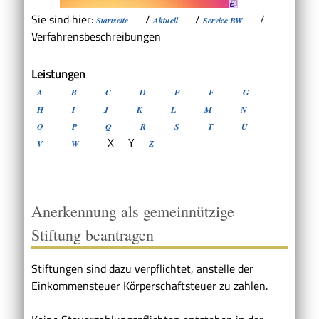
Sie sind hier:
/
/
/
Startseite
Aktuell
Service BW
Verfahrensbeschreibungen
Leistungen
A
B
C
D
E
F
G
H
I
J
K
L
M
N
O
P
Q
R
S
T
U
X
Y
V
W
Z
Anerkennung als gemeinnützige
Stiftung beantragen
Stiftungen sind dazu verpflichtet, anstelle der
Einkommensteuer Körperschaftsteuer zu zahlen.