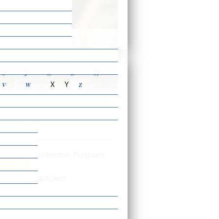
ensbeschreibungen
I
J
K
L
M
X
Y
V
W
Z
men von juristischen Personen.
timmt sich nach dem