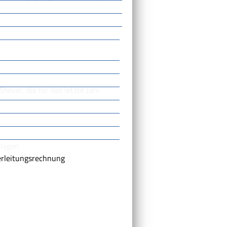
teuer, die für das letzte Jahr
nlagen
erleitungsrechnung