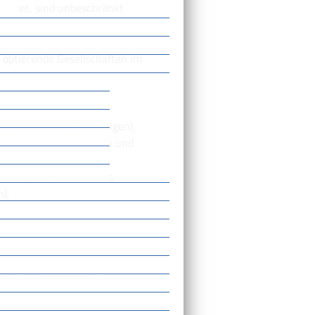
efindet, sind unbeschränkt
 optierende Gesellschaften im
eispiel Vereine, Stiftungen),
ge Anstalten, Stiftungen und
 des öffentlichen Rechts
).
ndische Einkünfte haben, aber im
rpflichtig sind nur die