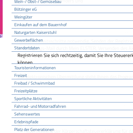
Identität des Absenders und
Wein-/ Obst-/ Gemüsebau
Unveränderbarkeit des Dateninhalts
Bötzinger eG
Weingüter
der gesendeten Daten sicherstellen.
Einkaufen auf dem Bauernhof
Naturgarten Kaiserstuhl
Um ein Zertifikat zu bekommen, müssen Sie sich bei Mei
Gewerbeflächen
mehrere Arbeitsschritte notwendig, Senden der Registri
Standortdaten
Bestätigungs-Mail durch Mein ELSTER, Versenden des Akt
Registrieren Sie sich rechtzeitig, damit Sie Ihre Steuere
Tourismus
können.
Touristeninformationen
Freizeit
Zur elektronischen Übermittlung steht Ihnen das Progr
Freibad / Schwimmbad
Verfügung.
Freizeitplätze
Das Finanzamt ermittelt die Höhe der Steuer. Anschließe
Sportliche Aktivitäten
mit einer Zahlungsaufforderung oder Informationen zu 
Fahrrad- und Motorradfahren
Sehenswertes
Erlebnispfade
Fristen
Platz der Generationen
Übermittlung der Körperschaftsteuererklärung für d