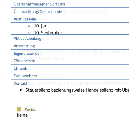
Oberschaffhausener Dorfplatz
bis 31. Juli
Übernachtung/Gastronomie
Vorauszahlung auf die Körperschaftsteuer:
10. März
Ausflugsziele
10. Juni
FFW
10. September
Aktive Abteilung
10. Dezember
Ausstattung
Als Vorauszahlung müssen Sie pro Termin ein Viertel der S
Jugendfeuerwehr
berechnet wurde, zahlen.
Förderverein
Chronik
Patenwehren
Erforderliche Unterlagen
Körperschaftsteuererklärung mit entsprechenden A
Kontakt
Steuerbilanz beziehungsweise Handelsbilanz mit Üb
Vereine
Kosten
keine