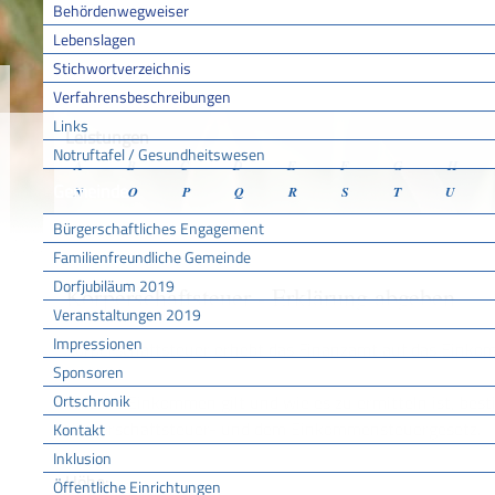
Behördenwegweiser
Lebenslagen
Stichwortverzeichnis
Sie sind hier:
/
/
/
Verfahr
Startseite
Aktuell
Service BW
Verfahrensbeschreibungen
Links
Leistungen
Notruftafel / Gesundheitswesen
A
B
C
D
E
F
G
H
Gemeinde
N
O
P
Q
R
S
T
U
Bürgerschaftliches Engagement
Familienfreundliche Gemeinde
Dorfjubiläum 2019
Körperschaftsteuer - Erklärung abgeben
Veranstaltungen 2019
Impressionen
Körperschaftsteuer erhebt das Finanzamt auf das Einkom
Sponsoren
Ortschronik
Was als Einkommen gilt und wie es zu ermitteln ist, bes
Körperschaftsteuer- und dem Einkommensteuergesetz.
Kontakt
Inklusion
Höhe:
Öffentliche Einrichtungen