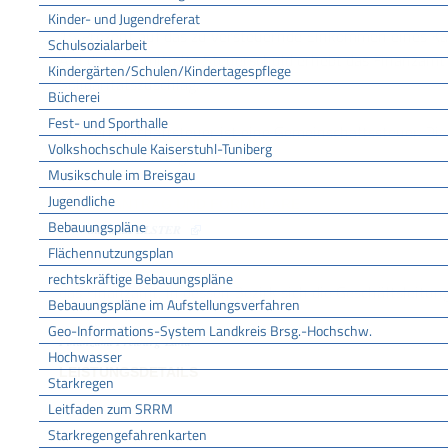
Kinder- und Jugendreferat
15 Prozent auf das zu versteuernde Einkommen eines Ka
Schulsozialarbeit
Auf die so ermittelte Steuerschuld erhebt das Finanzamt 
Kindergärten/Schulen/Kindertagespflege
Solidaritätszuschlag.
Bücherei
Fest- und Sporthalle
Die Körperschaftsteuer ist eine Gemeinschaftssteuer. D
Volkshochschule Kaiserstuhl-Tuniberg
und den Ländern gemeinsam zu.
Musikschule im Breisgau
Jugendliche
ONLINEANTRAG UND FORMULARE
Bebauungspläne
Startseite ELSTER
Flächennutzungsplan
ZUSTÄNDIGE STELLE
rechtskräftige Bebauungspläne
das Finanzamt, in dessen Bezirk sich die Geschäftsleitun
Bebauungspläne im Aufstellungsverfahren
Geo-Informations-System Landkreis Brsg.-Hochschw.
Finanzamt Freiburg-Land
Hochwasser
LEISTUNGSDETAILS
Starkregen
Leitfaden zum SRRM
Starkregengefahrenkarten
Voraussetzungen