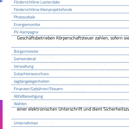
Förderrichtlinie Lasterräder
Geschäftsleitung ist der Ort, an dem die maßgeblichen
Förderrichtlinie Kleinprojektefonds
getroffen werden. Den Sitz des Unternehmens legen die 
Gesellschafterinnen im Gesellschaftsvertrag fest. Er wir
Photovoltaik
Energiemonitor
Hinweis:
Gemeinnützige
Vereine müssen nur für Einkünft
PV-Kampagne
Geschäftsbetrieben Körperschaftsteuer zahlen, sofern si
Rathaus
Bürgermeister
Verfahrensablauf
Gemeinderat
Sie müssen Ihre Körperschaftsteuererklärung authentifiz
Verwaltung
Finanzamt übermitteln. Dies gilt auch für die dazugehör
Gutachterausschuss
Jagdangelegenheiten
Steuerbilanz bzw. Handelsbilanz mit Überleitungsre
Finanzen/Gebühren/Steuern
Gewinn- und Verlustrechnung.
Abfallbeseitigung
Die Authentifizierung erfolgt durch das Elster-Zertifikat.
Wahlen
einer elektronischen Unterschrift und dient Sicherheitszw
Wirtschaft
Vertraulichkeit,
Unternehmen