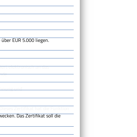
 Unternehmensentscheidungen
Gesellschafter und
d im Handelsregister eingetragen.
e aus ihren wirtschaftlichen
e über EUR 5.000 liegen.
iert elektronisch an das
ende
chnung und
Dieses Zertifikat hat die Funktion
ecken. Das Zertifikat soll die