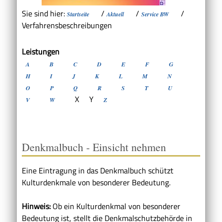
Sie sind hier:
/
/
/
Startseite
Aktuell
Service BW
Verfahrensbeschreibungen
Leistungen
A
B
C
D
E
F
G
H
I
J
K
L
M
N
O
P
Q
R
S
T
U
X
Y
V
W
Z
Denkmalbuch - Einsicht nehmen
Eine Eintragung in das Denkmalbuch schützt
Kulturdenkmale von besonderer Bedeutung.
Hinweis:
Ob ein Kulturdenkmal von besonderer
Bedeutung ist, stellt die Denkmalschutzbehörde in