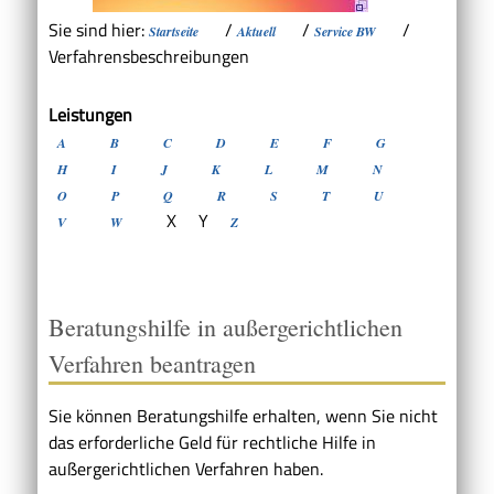
Sie sind hier:
/
/
/
Startseite
Aktuell
Service BW
Verfahrensbeschreibungen
Leistungen
A
B
C
D
E
F
G
H
I
J
K
L
M
N
O
P
Q
R
S
T
U
X
Y
V
W
Z
Beratungshilfe in außergerichtlichen
Verfahren beantragen
Sie können Beratungshilfe erhalten, wenn Sie nicht
das erforderliche Geld für rechtliche Hilfe in
außergerichtlichen Verfahren haben.