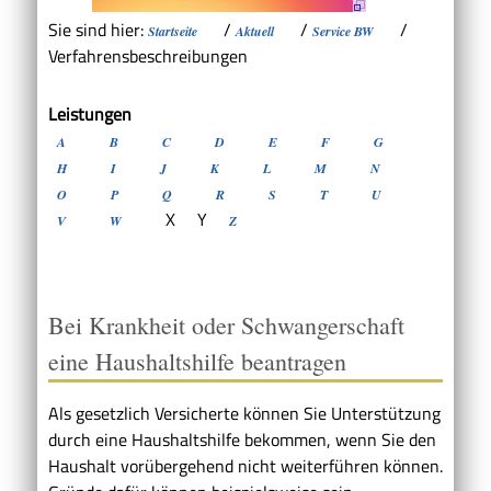
Sie sind hier:
/
/
/
Startseite
Aktuell
Service BW
Verfahrensbeschreibungen
Leistungen
A
B
C
D
E
F
G
H
I
J
K
L
M
N
O
P
Q
R
S
T
U
X
Y
V
W
Z
Bei Krankheit oder Schwangerschaft
eine Haushaltshilfe beantragen
Als gesetzlich Versicherte können Sie Unterstützung
durch eine Haushaltshilfe bekommen, wenn Sie den
Haushalt vorübergehend nicht weiterführen können.