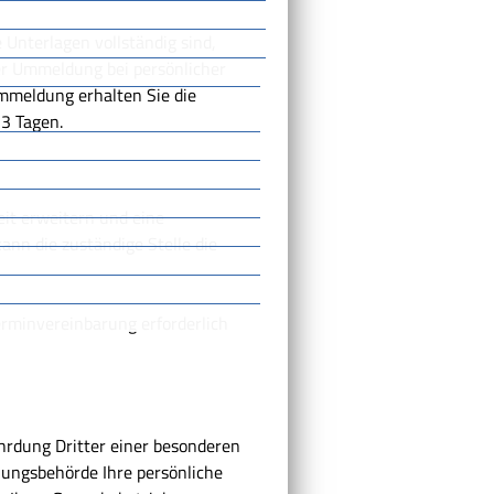
 Unterlagen vollständig sind,
er Ummeldung bei persönlicher
 Ummeldung erhalten Sie die
3 Tagen.
eit erweitern und eine
ann die zuständige Stelle die
erminvereinbarung erforderlich
hrdung Dritter einer besonderen
nungsbehörde Ihre
persönliche