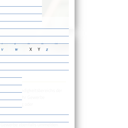
ensbeschreibungen
I
J
K
L
M
X
Y
V
W
Z
 des Zuständigkeitsbereichs der
müssen Sie Ihr Gewerbe
iederlassung oder
hr Gewerbe ebenfalls ummelden.