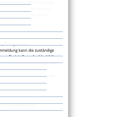
triebsverlegung oder Änderung
er erweitern, oder sich der
ls zu diesem Zeitpunkt die
s, Reisepass mit
Ummeldung kann die zuständige
zur Feststellung der Identität
ktronische Ausweisfunktion, De-
 im Handelsregister eingetragen
, Stiftungsverzeichnis)
en Gebührensatzung.