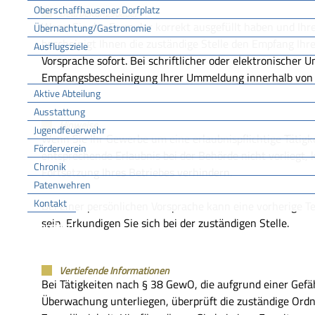
Oberschaffhausener Dorfplatz
Bearbeitungsdauer
Wenn Sie das Formular korrekt ausgefüllt haben und Ihre
Übernachtung/Gastronomie
bescheinigt Ihnen die zuständige Stelle den Empfang Ihr
Ausflugsziele
Vorsprache sofort. Bei schriftlicher oder elektronischer
FFW
Empfangsbescheinigung Ihrer Ummeldung innerhalb von 
Aktive Abteilung
Ausstattung
Hinweise
Jugendfeuerwehr
Wenn Sie Ihr Gewerbe um eine erlaubnispflichtige Tätigk
Förderverein
entsprechende Erlaubnis bei der Behörde nicht vorliegt, k
Chronik
Fortsetzung Ihres Betriebes verhindern.
Patenwehren
Kontakt
Bei einer persönlichen Vorsprache kann eine vorherige T
sein. Erkundigen Sie sich bei der zuständigen Stelle.
Vereine
Vertiefende Informationen
Bei Tätigkeiten nach § 38 GewO, die aufgrund einer Gefä
Überwachung unterliegen, überprüft die
zuständige Ord