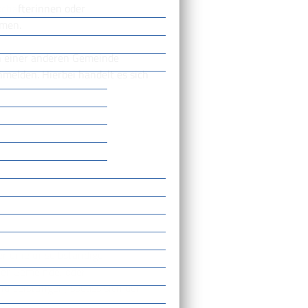
schafterinnen oder
hmen.
ch einer anderen Gemeinde
elden. Hierbei handelt es sich
er eine unselbständige
ner Gemeinde, oder
d Leistungen, sodass sich der