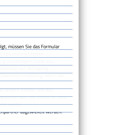
r Fax ummelden.
olgt, müssen Sie das Formular
nlich unterschreiben.
ng zuständigen Stelle aus,
Download zur Verfügung.
er Gewerbeummeldung, wenn das
n andere Stellen, wie das
skammer oder die Industrie- und
cht weiter.
chpartner abgewickelt werden.