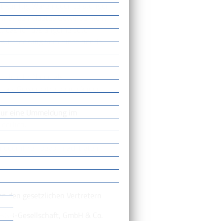
äft künftig Waren oder Leistungen
f Ihr angemeldetes Gewerbe nicht
t, das für das angemeldete
, Aufstockung vom Einzelhandel
 sich Ihr Name als
n als Gewerbetreibende ändert.
 nur eine Ummeldung im
derlich.
 oder ihren bevollmächtigten
on den gesetzlichen Vertretern
/BGB-Gesellschaft, GmbH & Co.