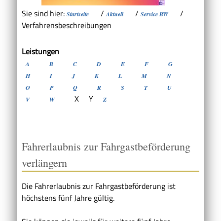
Sie sind hier:
/
/
/
Startseite
Aktuell
Service BW
Verfahrensbeschreibungen
Leistungen
A
B
C
D
E
F
G
H
I
J
K
L
M
N
O
P
Q
R
S
T
U
X
Y
V
W
Z
Fahrerlaubnis zur Fahrgastbeförderung
verlängern
Die Fahrerlaubnis zur Fahrgastbeförderung ist
höchstens fünf Jahre gültig.