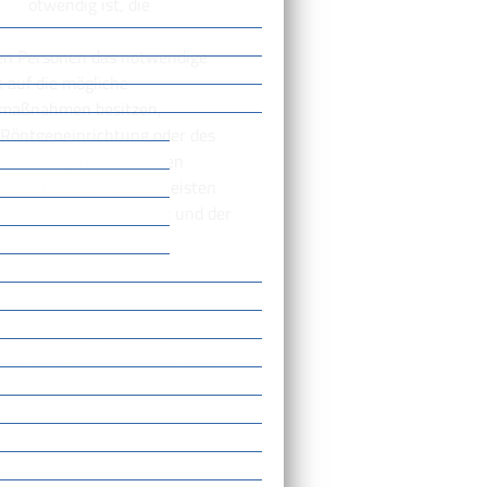
ht notwendig ist, die
gen Personen das notwendige
 auf die mögliche
zmaßnahmen besitzen,
Röntgeneinrichtung oder des
Anordnungen der dortigen
eauftragten Folge zu leisten
em Strahlenschutzgesetz und der
n untersagen, wenn die
der Tatsachen vorliegen, aus
ben.
hang mit dem Betrieb fremder