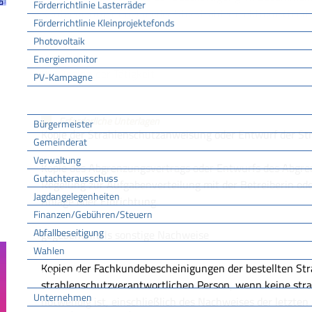
Förderrichtlinie Lasterräder
Röntgeneinrichtungen oder Störstrahler elektronisch oder 
Förderrichtlinie Kleinprojektefonds
Photovoltaik
Energiemonitor
Fristen
Vor Beginn der Tätigkeit
PV-Kampagne
Rathaus
Erforderliche Unterlagen
Bürgermeister
Kopie der Strahlenschutzanweisung oder Entwurf der S
Gemeinderat
Verwaltung
Kopie des Abgrenzungsvertrags oder Entwurfs des Abgre
Gutachterausschuss
Regelung zur Aufgabenverteilung
mit der Betreiberin od
Jagdangelegenheiten
Anlage oder Einrichtung
Finanzen/Gebühren/Steuern
Abfallbeseitigung
gegebenenfalls sonstige Nachweise
Wahlen
Kopien der Fachkundebescheinigungen der bestellten Str
Wirtschaft
strahlenschutzverantwortlichen Person, wenn keine str
Unternehmen
notwendig ist,
einschließlich des Nachweises der letzten