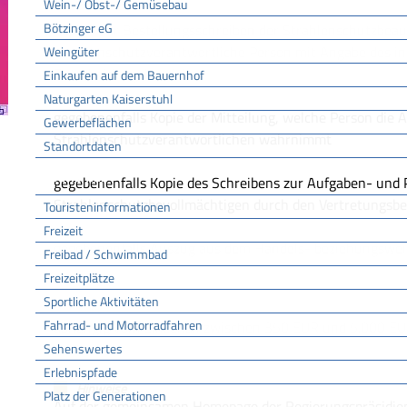
Wein-/ Obst-/ Gemüsebau
Bötzinger eG
Kopien der Bestellungsschreiben der Strahlenschutzbeau
strahlenschutzverantwortliche Person mit Angabe des in
Weingüter
Entscheidungsbereiches
Einkaufen auf dem Bauernhof
Naturgarten Kaiserstuhl
gegebenenfalls Kopie der Mitteilung, welche Person die 
Gewerbeflächen
Strahlenschutzverantwortlichen wahrnimmt
Standortdaten
Tourismus
gegebenenfalls Kopie des Schreibens zur Aufgaben- und
Strahlenschutzbevollmächtigen durch den Vertretungsbe
Touristeninformationen
Freizeit
gegebenenfalls Auszug aus dem Handels- beziehungsweis
Freibad / Schwimmbad
Freizeitplätze
Sportliche Aktivitäten
Kosten
Fahrrad- und Motorradfahren
abhängig vom Einzelfall zwischen 350 EUR und 5.000 E
Sehenswertes
Erlebnispfade
Hinweise
Platz der Generationen
Auf der gemeinsamen Homepage der Regierungspräsidien