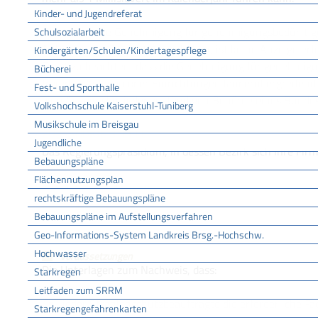
Kinder- und Jugendreferat
Wenn Sie eine Genehmigung für genehmigungsbedürftige
Schulsozialarbeit
Anlagen oder Einrichtungen haben, ist keine Anzeige erfo
Kindergärten/Schulen/Kindertagespflege
Es ist zu beachten, dass die Genehmigung
für genehmigu
Bücherei
fremden Anlagen oder Einrichtungen
länderübergreifend
Fest- und Sporthalle
eine Anzeige bei jeder zuständigen Behörde eines Bundesl
Volkshochschule Kaiserstuhl-Tuniberg
Musikschule im Breisgau
ZUSTÄNDIGE STELLE
Jugendliche
Das Regierungspräsidium, in dessen Bezirk sich Ihre Fir
Bebauungspläne
Flächennutzungsplan
Regierungspräsidium Freiburg
rechtskräftige Bebauungspläne
LEISTUNGSDETAILS
Bebauungspläne im Aufstellungsverfahren
Geo-Informations-System Landkreis Brsg.-Hochschw.
Hochwasser
Voraussetzungen
Die Unterlagen zum Nachweis, dass:
Starkregen
Leitfaden zum SRRM
jeder Strahlenschutzbeauftragte die erforderliche F
Starkregengefahrenkarten