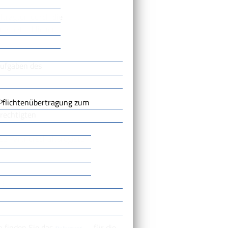
ftragten
durch die
nerbetrieblichen
Aufgaben des
 Pflichtenübertragung zum
rechtigten
e Partnerschaftsregister
UR
 finden Sie das
für die