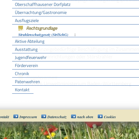
Oberschaffhausener Dorfplatz
schriftliche Anzeige.
Übernachtung/Gastronomie
Ausflugsziele
Rechtsgrundlage
FFW
:
Strahlenschutzgesetz (StrlSchG)
Aktive Abteilung
§ 26 Anzeigebedürftige Beschäftigung im Zusammen
Ausstattung
Röntgeneinrichtungen oder Störstrahler
Jugendfeuerwehr
Förderverein
Chronik
Freigabevermerk
Patenwehren
17.06.2026 Umweltministerium Baden-Württemberg
Kontakt
Vereine
ontakt
Impressum
Datenschutz
nach oben
Cookies