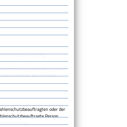
schriftlich erledigen.
trahlenschutzanweisung
nzungsvertrages oder der anderen
er dem Betreiber der fremden
ahlenschutzbeauftragten oder der
ahlenschutzbeauftragte Person
 Aktualisierung