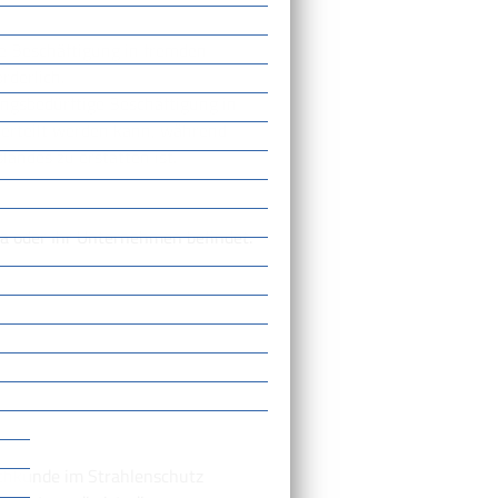
 Beschäftigung in fremden
rderlich.
ngsbedürftige Beschäftigung in
 erteilt werden kann, während
andes zu erstatten ist.
ma oder Ihr Unternehmen befindet.
achkunde im Strahlenschutz