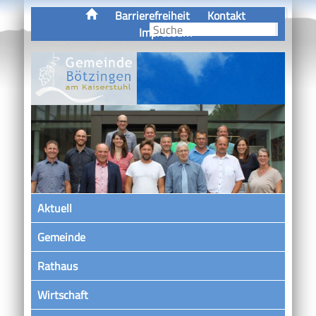
Barrierefreiheit
Kontakt
Impressum
Aktuell
Gemeinde
Rathaus
Wirtschaft