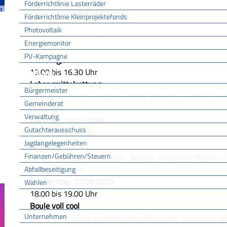
Förderrichtlinie Lasterräder
Dienstag, 11.08.2026
Förderrichtlinie Kleinprojektefonds
12.00 bis 13.30 Uhr
Photovoltaik
Gemeinsames Mittagessen
Energiemonitor
… mit anschließendem Abwasch/Aufräumen.
PV-Kampagne
Dienstag, 11.08.2026
13.00 bis 16.30 Uhr
Rathaus
Lebensmittelrettung
Bürgermeister
Es können gerettete Lebensmittel abgeholt werden. Spen
Gemeinderat
erwünscht.
Verwaltung
Dienstag, 11.08.2026
Gutachterausschuss
15.00 bis 17.00 Uhr
Jagdangelegenheiten
Offener Treff
Finanzen/Gebühren/Steuern
Gemeinsam Zeit verbringen, spielen, Gespräche führen, 
reinschnuppern.
Abfallbeseitigung
Donnerstag, 13.08.2026
Wahlen
18.00 bis 19.00 Uhr
Wirtschaft
Boule voll cool
Unternehmen
Wir spielen Boule am Bouleplatz Bötzingen. Bei Regen fäl