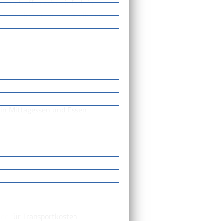
 zu treffen oder einfach in
n. Wir freuen uns über alle, die
ein Mittagessen und Essen
de für Transportkosten