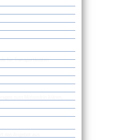
de für Transportkosten
Fragen zum Mittendrin klären,
lt das Angebot aus.