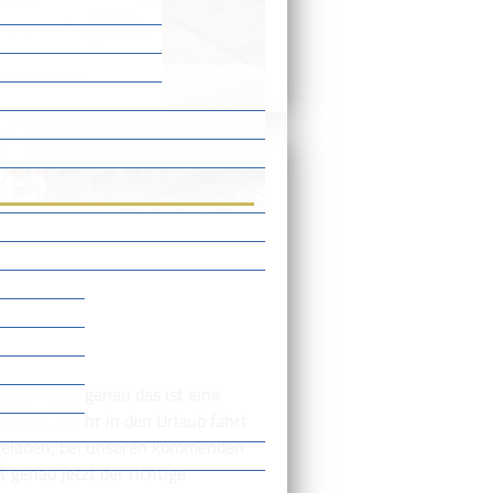
ittendrin"
iger – und genau das ist eine
leich, ob ihr in den Urlaub fahrt
ngeladen, bei unseren kommenden
 genau jetzt der richtige