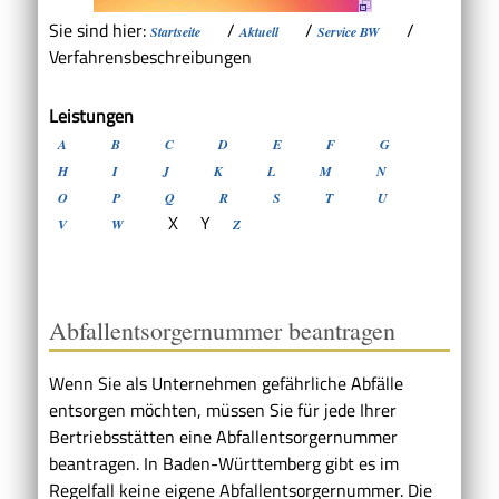
Sie sind hier:
/
/
/
Startseite
Aktuell
Service BW
Verfahrensbeschreibungen
Leistungen
A
B
C
D
E
F
G
H
I
J
K
L
M
N
O
P
Q
R
S
T
U
X
Y
V
W
Z
Abfallentsorgernummer beantragen
Wenn Sie als Unternehmen gefährliche Abfälle
entsorgen möchten, müssen Sie für jede Ihrer
Bertriebsstätten eine Abfallentsorgernummer
beantragen. In Baden-Württemberg gibt es im
Regelfall keine eigene Abfallentsorgernummer. Die