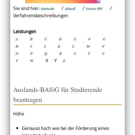
Sie sind hier:
/
/
/
Startseite
Aktuell
Service BW
Verfahrensbeschreibungen
Leistungen
A
B
C
D
E
F
G
H
I
J
K
L
M
N
O
P
Q
R
S
T
U
X
Y
V
W
Z
Auslands-BAföG für Studierende
beantragen
Höhe
Genauso hoch wie bei der Förderung eines