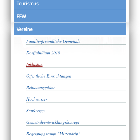
Tourismus
FFW
Vereine
Bürgerschaftliches Engagement
Familienfreundliche Gemeinde
Dorfjubiläum 2019
Inklusion
Öffentliche Einrichtungen
Bebauungspläne
Hochwasser
Starkregen
Gemeindeentwicklungskonzept
Begegnungsraum "Mittendrin"