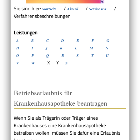
Sie sind hier:
/
/
/
Startseite
Aktuell
Service BW
Verfahrensbeschreibungen
Leistungen
A
B
C
D
E
F
G
H
I
J
K
L
M
N
O
P
Q
R
S
T
U
X
Y
V
W
Z
Betriebserlaubnis für
Krankenhausapotheke beantragen
Wenn Sie als Trägerin oder Träger eines
Krankenhauses eine Krankenhausapotheke
betreiben wollen, müssen Sie dafür eine Erlaubnis