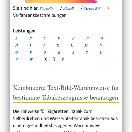
Sie sind hier:
/
/
/
Startseite
Aktuell
Service BW
Verfahrensbeschreibungen
Leistungen
A
B
C
D
E
F
G
H
I
J
K
L
M
N
O
P
Q
R
S
T
U
X
Y
V
W
Z
Kombinierte Text-Bild-Warnhinweise für
bestimmte Tabakerzeugnisse beantragen
Die Hinweise für Zigaretten, Tabak zum
Selberdrehen und Wasserpfeifentabak bestehen aus
einem gesundheitsbezogenen Warnhinweis