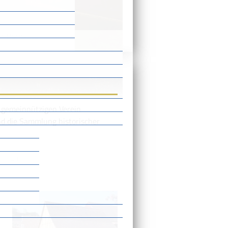
r Dorfplatz
"
 gemeinnützigen Verein
d die Sammlung historischer
ommen!