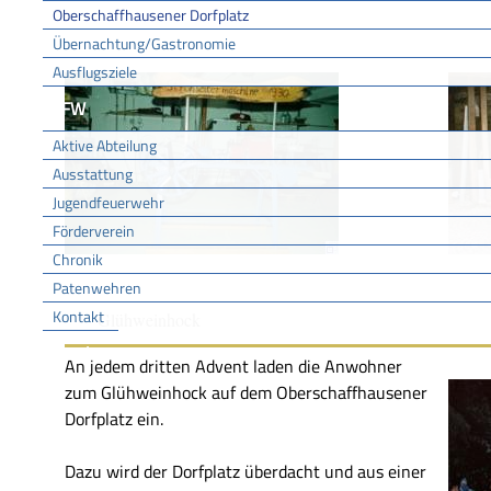
Das Museum wird anläßlich der Feste auf dem Dorfplatz g
Oberschaffhausener Dorfplatz
Übernachtung/Gastronomie
Ausflugsziele
FFW
Aktive Abteilung
Ausstattung
Jugendfeuerwehr
Förderverein
Chronik
Patenwehren
Kontakt
Glühweinhock
Vereine
An jedem dritten Advent laden die Anwohner
zum Glühweinhock auf dem Oberschaffhausener
Dorfplatz ein.
Dazu wird der Dorfplatz überdacht und aus einer