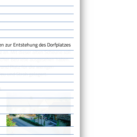
en Gehöften mit großen
ten bilden.
 an. Mit dieser alten Scheune soll
licher Betriebe ausgesehen haben.
 und Platz für die wenigen
eu und Stroh gelagert.
t