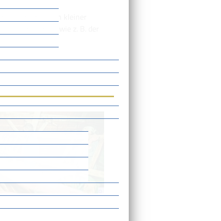
ckelt, auf dem ein kleiner
ste stattfinden, wie z. B. der