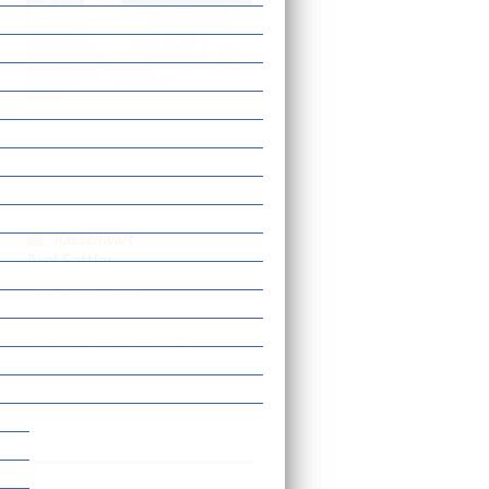
Kassenwart
Axel Sattler
Libellenweg 17
79268 Bötzingen
Telefon: 07663 / 6563