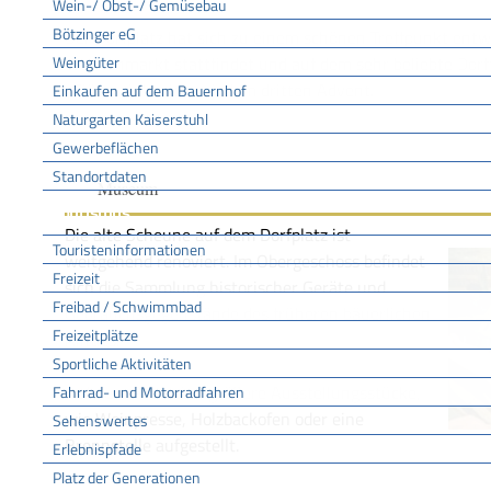
Wein-/ Obst-/ Gemüsebau
Bötzinger eG
Der Dorfplatz hat sich zu einem schönen Treffpunkt entwi
Weingüter
Wochenmarkt stattfindet und auf dem sehr beliebte Dorffe
„Glühweinhock“ an jedem dritten Advent.
Einkaufen auf dem Bauernhof
Naturgarten Kaiserstuhl
Gewerbeflächen
Standortdaten
Museum
Tourismus
Die alte Scheune auf dem Dorfplatz ist
Touristeninformationen
weitgehend renoviert. Im Obergeschoss befindet
Freizeit
sich die Sammlung historischer Geräte und
Freibad / Schwimmbad
Gebrauchsgegenstände des früheren bäuerlichen
Freizeitplätze
Alltags.
Sportliche Aktivitäten
Auf dem Platz sind größere Ausstellungsstücke,
Fahrrad- und Motorradfahren
wie Weinpresse, Holzbackofen oder eine
Sehenswertes
Brennstelle aufgestellt.
Erlebnispfade
Platz der Generationen