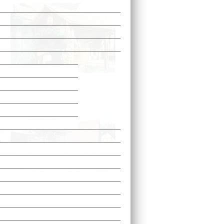
,
m
afschaft Baden-Durlach gehörten,
 Daher hatte Oberschaffhausen