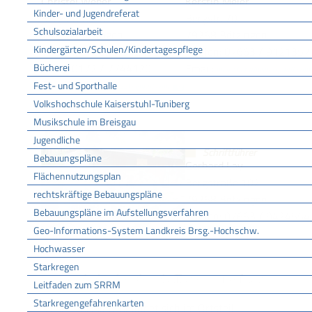
Christel Weber
Kerstin Meier
Kinder- und Jugendreferat
Bergstraße 123
Bergstr. 70
Schulsozialarbeit
79268 Bötzingen
79268 Bötzingen
Kindergärten/Schulen/Kindertagespflege
Telefon: 07663 / 942459
Telefon: 07663 / 9121357
Bücherei
Mobil: 0172 / 7744120
Email:
meier.kerstin89@gmail.com
Email:
Fest- und Sporthalle
christel.weber22@gmail.com
Volkshochschule Kaiserstuhl-Tuniberg
Musikschule im Breisgau
Jugendliche
Schriftführer
Bebauungspläne
Gerhard Lay
Flächennutzungsplan
Bergstraße 102
rechtskräftige Bebauungspläne
79268 Bötzingen
Bebauungspläne im Aufstellungsverfahren
Telefon: 07663 / 9424554
Geo-Informations-System Landkreis Brsg.-Hochschw.
Hochwasser
Starkregen
Geschichte des Oberschaffhausener Dorfplatz
Leitfaden zum SRRM
Starkregengefahrenkarten
Dieser Dorfplatz befindet sich im Ortsteil