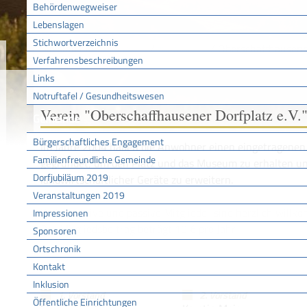
Behördenwegweiser
Lebenslagen
Stichwortverzeichnis
Sie sind hier:
/
/
Oberschaffhausene
Startseite
Tourismus
Verfahrensbeschreibungen
Links
Notruftafel / Gesundheitswesen
Verein "Oberschaffhausener Dorfplatz e.V.
Gemeinde
Bürgerschaftliches Engagement
Im Jahre 2004 haben die Anwohner einen eingetragenen
Familienfreundliche Gemeinde
gegründet, um den Platz und das Museum zu erhalten un
Dorfjubiläum 2019
landwirtschaftlicher Geräte zu erweitern.
Veranstaltungen 2019
Weiter aktive und passive Mitglieder sind herzlich willk
Impressionen
Der Mitgliedsbeitrag beträgt 10 € pro Jahr.
Sponsoren
Ortschronik
Kontakt
Inklusion
1. Vorstand
2. Vorstand
Öffentliche Einrichtungen