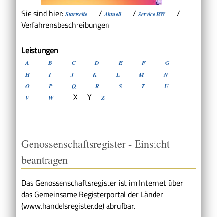
Sie sind hier:
/
/
/
Startseite
Aktuell
Service BW
Verfahrensbeschreibungen
Leistungen
A
B
C
D
E
F
G
H
I
J
K
L
M
N
O
P
Q
R
S
T
U
X
Y
V
W
Z
Genossenschaftsregister - Einsicht
beantragen
Das Genossenschaftsregister ist im Internet über
das Gemeinsame Registerportal der Länder
(www.handelsregister.de
)
abrufbar.