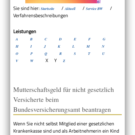
Sie sind hier:
/
/
/
Startseite
Aktuell
Service BW
Verfahrensbeschreibungen
Leistungen
A
B
C
D
E
F
G
H
I
J
K
L
M
N
O
P
Q
R
S
T
U
X
Y
V
W
Z
Mutterschaftsgeld für nicht gesetzlich
Versicherte beim
Bundesversicherungsamt beantragen
Wenn Sie nicht selbst Mitglied einer gesetzlichen
Krankenkasse sind und als Arbeitnehmerin ein Kind