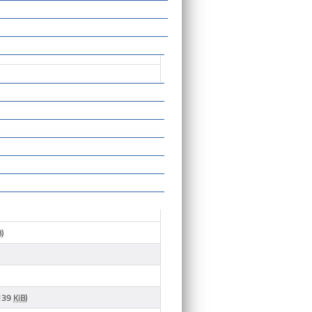
B
)
139
KiB
)