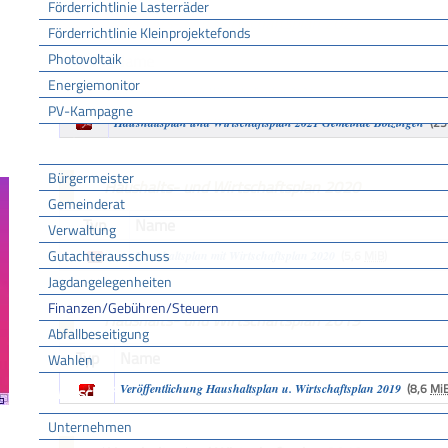
Förderrichtlinie Lasterräder
Haushalts- und Wirtschaftsplan 2021
Förderrichtlinie Kleinprojektefonds
Photovoltaik
Typ
Name
Energiemonitor
(6,5
MiB
)
Haushaltsplan mit Wirtschaftsplan 2021
PV-Kampagne
(2
Haushaltsplan und Wirtschaftsplan 2021 Gemeinde Bötzingen
Rathaus
Bürgermeister
Haushalts- und Wirtschaftsplan 2020
Gemeinderat
Typ
Name
Verwaltung
Gutachterausschuss
(5,6
MiB
)
Haushaltsplan mit Wirtschaftsplan 2020
Jagdangelegenheiten
Finanzen/Gebühren/Steuern
Haushalts- und Wirtschaftsplan 2019
Abfallbeseitigung
Typ
Name
Wahlen
(8,6
Mi
Veröffentlichung Haushaltsplan u. Wirtschaftsplan 2019
Wirtschaft
Unternehmen