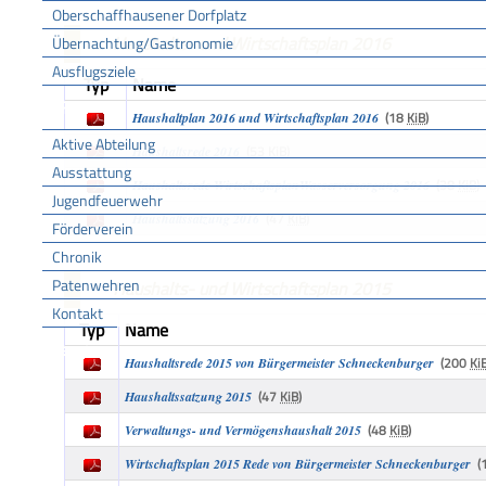
Oberschaffhausener Dorfplatz
Haushalts- und Wirtschaftsplan 2016
Übernachtung/Gastronomie
Ausflugsziele
Typ
Name
FFW
(18
KiB
)
Haushaltplan 2016 und Wirtschaftsplan 2016
Aktive Abteilung
(53
KiB
)
Haushaltsrede 2016
Ausstattung
(38
KiB
)
Haushaltsrede WirtschaftsplanWasserversorgung 2016
Jugendfeuerwehr
(47
KiB
)
Haushaltssatzung 2016
Förderverein
Chronik
Patenwehren
Haushalts- und Wirtschaftsplan 2015
Kontakt
Typ
Name
Vereine
(200
Ki
Haushaltsrede 2015 von Bürgermeister Schneckenburger
(47
KiB
)
Haushaltssatzung 2015
(48
KiB
)
Verwaltungs- und Vermögenshaushalt 2015
(
Wirtschaftsplan 2015 Rede von Bürgermeister Schneckenburger