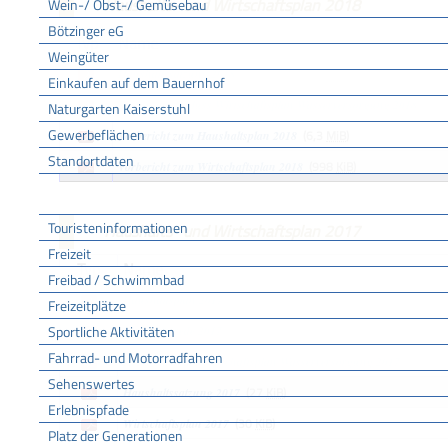
Haushalts- und Wirtschaftsplan 2018
Wein-/ Obst-/ Gemüsebau
Bötzinger eG
Typ
Name
Weingüter
(872
KiB
)
Haushaltssatzung 2018
Einkaufen auf dem Bauernhof
(28
Satzungsbeschluss Wirtschaftsplan Wasserversorgung 2018
Naturgarten Kaiserstuhl
Gewerbeflächen
(6,3
MiB
)
Vorbericht zum Haushaltsplan 2018
Standortdaten
(998
KiB
)
Vorbericht zum Wirtschaftsplan 2018
Tourismus
Touristeninformationen
Haushalts- und Wirtschaftsplan 2017
Freizeit
Typ
Name
Freibad / Schwimmbad
(126
KiB
)
Haushaltsplan 2017
Freizeitplätze
Sportliche Aktivitäten
(55
KiB
)
Haushaltsrede 2017
Fahrrad- und Motorradfahren
(9
KiB
)
Haushaltsrede Wirtschaftsplan Wasserversorgung 2017
Sehenswertes
(27
KiB
)
Haushaltssatzung 2017
Erlebnispfade
(30
KiB
)
Wirtschaftsplan 2017
Platz der Generationen