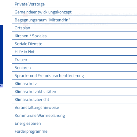
Private Vorsorge
Typ
Name
Gemeindeentwicklungskonzept
Haushaltsplan und Wirtschaftsplan WVS für das Haushaltsjahr 2
Begegnungsraum "Mittendrin"
(591
KiB
)
Kurzinformation Flyer Haushalt 2024
Ortsplan
Kirchen / Soziales
Haushalts- und Wirtschaftsplan 2023
Soziale Dienste
Hilfe in Not
Typ
Name
Frauen
(1,6
MiB
)
Flyer Haushalt 2023 in aller Kürze
Senioren
(3
Haushaltsplan und Wirtschaftsplan 2023 Gemeinde Bötzingen
Sprach- und Fremdsprachenförderung
Klimaschutz
Klimaschutzaktivitäten
Haushalts- und Wirtschaftsplan 2022
Klimaschutzbericht
Typ
Name
Veranstaltungshinweise
Kommunale Wärmeplanung
(425
KiB
)
Flyer HH 2022 Haushalt in aller Kürze
Energiesparen
(7
Haushaltsplan und Wirtschaftsplan 2022 Gemeinde Bötzingen
Förderprogramme