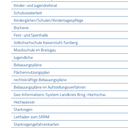
interessante Zahl.
Kinder- und Jugendreferat
Schulsozialarbeit
Kindergärten/Schulen/Kindertagespflege
Bücherei
Haushalt- und Wirtschaftspläne
Fest- und Sporthalle
Haushalts- und Wirtschaftsplan 2026
Volkshochschule Kaiserstuhl-Tuniberg
Typ
Name
Musikschule im Breisgau
(3,4
MiB
)
Jugendliche
Haushaltsplan 2026 Gemeinde Bötzingen
Bebauungspläne
Flächennutzungsplan
Haushalts- und Wirtschaftsplan 2025
rechtskräftige Bebauungspläne
Typ
Name
Bebauungspläne im Aufstellungsverfahren
Geo-Informations-System Landkreis Brsg.-Hochschw.
Haushaltsplan und Wirtschaftsplan WVS für das Haushaltsjahr 2
Hochwasser
(599
KiB
)
Microsoft PowerPoint - Flyer HH2025
Starkregen
Leitfaden zum SRRM
Haushalts- und Wirtschaftsplan 2024
Starkregengefahrenkarten