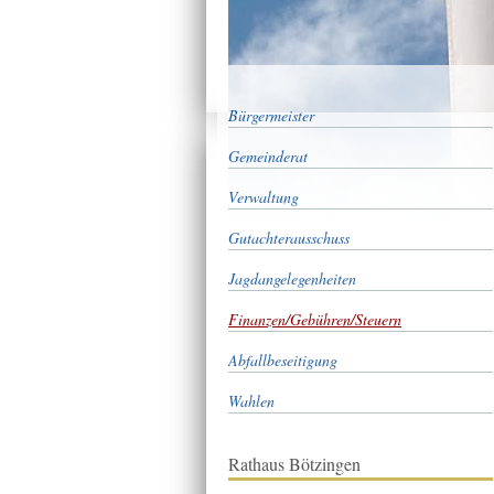
Bürgermeister
Gemeinderat
Verwaltung
Gutachterausschuss
Jagdangelegenheiten
Finanzen/Gebühren/Steuern
Abfallbeseitigung
Wahlen
Rathaus Bötzingen