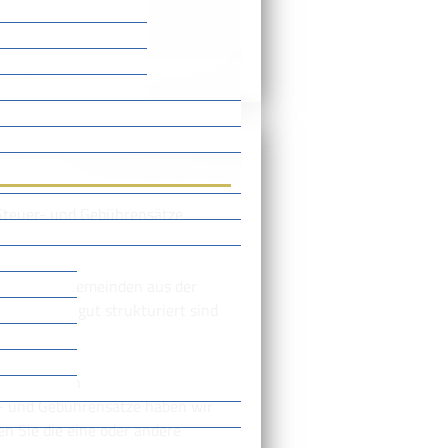
/Steuern
Steuer- und Gebührensätze
it anderen Gemeinden aus der
sätze sehr gut strukturiert sind
anes für den
r- und Gebührensätze haben wir
en Sie die eine oder andere