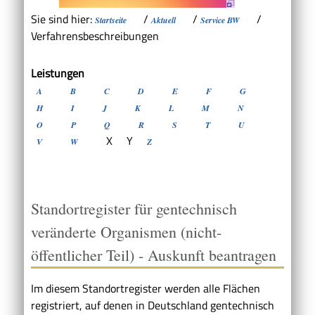
Sie sind hier:
/
/
/
Startseite
Aktuell
Service BW
Verfahrensbeschreibungen
Leistungen
A
B
C
D
E
F
G
H
I
J
K
L
M
N
O
P
Q
R
S
T
U
X
Y
V
W
Z
Standortregister für gentechnisch
veränderte Organismen (nicht-
öffentlicher Teil) - Auskunft beantragen
Im diesem Standortregister werden alle Flächen
registriert, auf denen in Deutschland gentechnisch