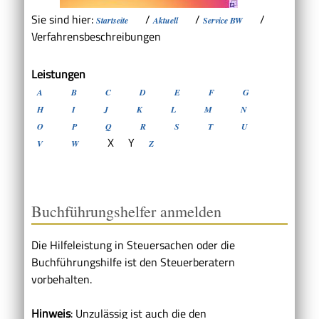
Sie sind hier:
/
/
/
Startseite
Aktuell
Service BW
Verfahrensbeschreibungen
Leistungen
A
B
C
D
E
F
G
H
I
J
K
L
M
N
O
P
Q
R
S
T
U
X
Y
V
W
Z
Buchführungshelfer anmelden
Die Hilfeleistung in Steuersachen oder die
Buchführungshilfe ist den Steuerberatern
vorbehalten.
Hinweis
: Unzulässig ist auch die den