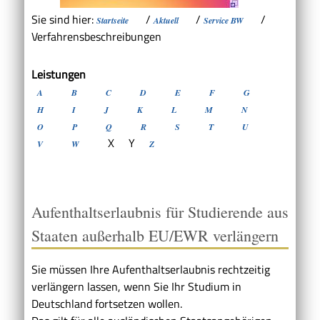
Sie sind hier:
/
/
/
Startseite
Aktuell
Service BW
Verfahrensbeschreibungen
Leistungen
A
B
C
D
E
F
G
H
I
J
K
L
M
N
O
P
Q
R
S
T
U
X
Y
V
W
Z
Aufenthaltserlaubnis für Studierende aus
Staaten außerhalb EU/EWR verlängern
Sie müssen Ihre Aufenthaltserlaubnis rechtzeitig
verlängern lassen, wenn Sie Ihr Studium in
Deutschland fortsetzen wollen.