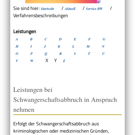
Sie sind hier:
/
/
/
Startseite
Aktuell
Service BW
Verfahrensbeschreibungen
Leistungen
A
B
C
D
E
F
G
H
I
J
K
L
M
N
O
P
Q
R
S
T
U
X
Y
V
W
Z
Leistungen bei
Schwangerschaftsabbruch in Anspruch
nehmen
Erfolgt der Schwangerschaftsabbruch aus
kriminologischen oder medizinischen Gründen,