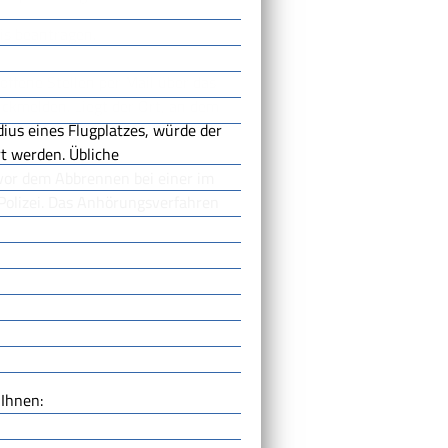
is beantragen.
fene Stellen per Mail über das
kmelden. Liegt der Ort, an dem
ius eines Flugplatzes, würde der
rt werden. Übliche
vor dem Abbrennen bei einer im
olizei. Das Anhörungsverfahren
Ihnen: