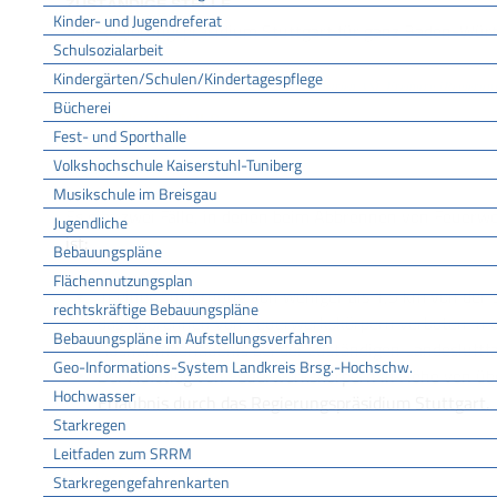
ZUSTÄNDIGE STELLE
Kinder- und Jugendreferat
Das Regierungspräsidium Stuttgart für ganz Baden-Wür
Schulsozialarbeit
Kindergärten/Schulen/Kindertagespflege
Referat 46.2 Luftverkehr, Flugplätze und Flugbetrieb ASt. Freiburg [Regierun
Bücherei
LEISTUNGSDETAILS
Fest- und Sporthalle
Volkshochschule Kaiserstuhl-Tuniberg
Musikschule im Breisgau
Voraussetzungen
Es gibt zwei Fälle, in denen beim Abbrennen von Feuerwe
Jugendliche
ist:
Bebauungspläne
Flächennutzungsplan
In einer Entfernung von weniger als 1,5 km von der 
rechtskräftige Bebauungspläne
das Abbrennen von Feuerwerkskörpern verboten In d
Bebauungspläne im Aufstellungsverfahren
Ausnahmeerlaubnis bei der zuständigen Landesluftf
Geo-Informations-System Landkreis Brsg.-Hochschw.
Der Aufstieg von Feuerwerkskörpern in Höhe von üb
Hochwasser
Erlaubnis durch das Regierungspräsidium Stuttgart.
Starkregen
Leitfaden zum SRRM
Verfahrensablauf
Starkregengefahrenkarten