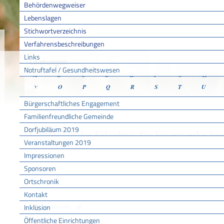
Behördenwegweiser
Lebenslagen
Stichwortverzeichnis
Sie sind hier:
/
/
/
Verfahr
Startseite
Aktuell
Service BW
Verfahrensbeschreibungen
Links
Leistungen
Notruftafel / Gesundheitswesen
A
B
C
D
E
F
G
H
Gemeinde
N
O
P
Q
R
S
T
U
Bürgerschaftliches Engagement
Familienfreundliche Gemeinde
Dorfjubiläum 2019
Luftrechtliche Erlaubnis für Feuerwerke be
Veranstaltungen 2019
Impressionen
Möchten Sie bei einer Veranstaltung wie zum Beispiel ei
Sponsoren
abbrennen lassen, kann es sein, dass Sie eine luftrecht
Ortschronik
Kontakt
ONLINEANTRAG UND FORMULARE
Inklusion
feuerwerke
Öffentliche Einrichtungen