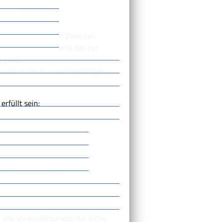
ortes
k zu erwerbsmäßigen Zwecken
 der Service-Bw-Seite des zur
ngG
oder
erwerk nicht zu erwerbsmäßigen
rfüllt sein:
stoßende Tätigkeit.
alle Voraussetzungen für diese