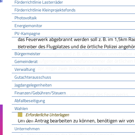
Förderrichtlinie Lasterräder
Förderrichtlinie Kleinprojektefonds
Sie können mit dem Online Antrag eine Aufstiegserlaubn
Photovoltaik
Im Anhörungsverfahren werden von dem Feuerwerk betrof
Energiemonitor
Vorhaben informiert und können Nebenbestimmungen rüc
PV-Kampagne
das Feuerwerk abgebrannt werden soll z. B. im 1,5km Rad
Rathaus
Betreiber des Flugplatzes und die örtliche Polizei angehö
Nebenbestimmungen sind z. B. das Anrufen unmittelbar 
Bürgermeister
Bescheid aufgenommenen Telefonnummer der örtlichen P
Gemeinderat
nimmt in der Regel zwei Wochen in Anspruch.
Verwaltung
Gutachterausschuss
Jagdangelegenheiten
Fristen
Finanzen/Gebühren/Steuern
Mindestens drei Wochen vor Aufstieg des Feuerwerks.
Abfallbeseitigung
Wahlen
Erforderliche Unterlagen
Wirtschaft
Um den Antrag bearbeiten zu können, benötigen wir von 
Unternehmen