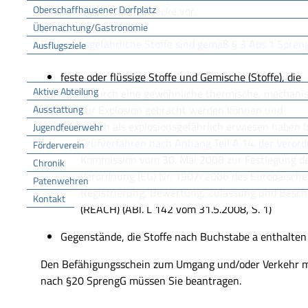
Oberschaffhausener Dorfplatz
erfüllt, liegen andere Zwecke vor.
Übernachtung/Gastronomie
Explosionsgefährliche Stoffe sind gemäß § 3 Abs.1 Spren
Ausflugsziele
FFW
feste oder flüssige Stoffe und Gemische (Stoffe), die
Aktive Abteilung
a) durch eine gewöhnliche thermische, mechani
Ausstattung
zur Explosion gebracht werden können und
b) sich als explosionsgefährlich erwiesen haben
Jugendfeuerwehr
Prüfverfahren nach Anhang Teil A.14. der Veror
Förderverein
Kommission vom 30. Mai 2008 zur Festlegung d
Chronik
Verordnung (EG) Nr. 1907/2006 des Europäische
Patenwehren
Registrierung, Bewertung, Zulassung und Besch
Kontakt
(REACH) (ABl. L 142 vom 31.5.2008, S. 1)
Vereine
Gegenstände, die Stoffe nach Buchstabe a enthalten
Den Befähigungsschein zum Umgang und/oder Verkehr mit
nach §20 SprengG müssen Sie beantragen.