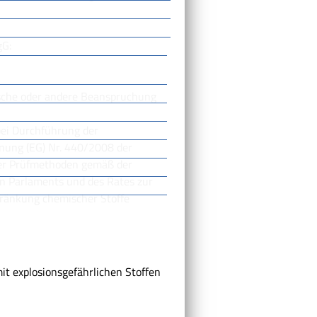
gG:
sche oder andere Beanspruchung
 bei Durchführung der
dnung (EG) Nr. 440/2008 der
er Prüfmethoden gemäß der
n Parlaments und des Rates zur
ränkung chemischer Stoffe
 explosionsgefährlichen Stoffen