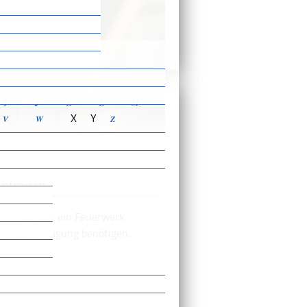
ensbeschreibungen
I
J
K
L
M
X
Y
V
W
Z
antragen
ner Hochzeit ein Feuerwerk
liche Genehmigung benötigen.