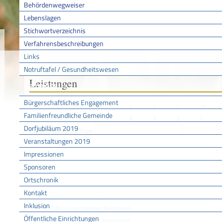
Behördenwegweiser
Lebenslagen
Stichwortverzeichnis
Sie sind hier:
/
/
/
Verfahr
Startseite
Aktuell
Service BW
Verfahrensbeschreibungen
Links
Notruftafel / Gesundheitswesen
Leistungen
Gemeinde
Bürgerschaftliches Engagement
A
B
C
D
E
F
G
H
Familienfreundliche Gemeinde
N
O
P
Q
R
S
T
U
Dorfjubiläum 2019
Leistungen suchen
Veranstaltungen 2019
Impressionen
A
Sponsoren
Abbrennen von pyrotechnischen Gegenständen als Erlaubnis- oder Bef
Ortschronik
Abendgymnasium - Aufnahme beantragen
Kontakt
Abfall und Müll entsorgen
Inklusion
Abfallentsorgernummer beantragen
Öffentliche Einrichtungen
Abfallerzeugernummer beantragen