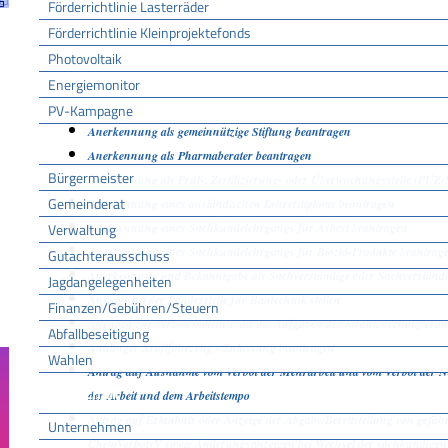
Förderrichtlinie Lasterräder
Änderung des Entwicklungsziels einer Ökokonto-Maßnahme beantrage
Förderrichtlinie Kleinprojektefonds
Änderung des Wohnsitzes innerhalb derselben Stadt oder Gemeinde mel
Photovoltaik
Änderung nach Beantragung oder bei Bezug von Bürgergeld mitteilen
Energiemonitor
Änderung persönlicher Daten der Hochschule mitteilen
Änderungen an die Krankenkasse melden
PV-Kampagne
Anerkennung als gemeinnützige Stiftung beantragen
Rathaus
Anerkennung als Pharmaberater beantragen
Bürgermeister
Anerkennung als Prüf-, Zertifizierung- oder Überwachungsstelle (PÜZ
Gemeinderat
Anerkennung eines ausländischen Lehrerdiploms beantragen
Verwaltung
Anerkennung eines Sachkundelehrgangs für Asbest beantragen
Anerkennung eines Sachkundelehrgangs für Biozid-Produkte beantrag
Gutachterausschuss
Anerkennung und Bekanntgabe als Sachverständige oder Sachverständi
Jagdangelegenheiten
Anfrage bei der Landesstelle für Bautechnik stellen
Finanzen/Gebühren/Steuern
Angaben zur Person mitteilen, die die Aufgaben des Strahlenschutzvera
Abfallbeseitigung
Anhänger Kraftfahrzeug - Zulassung beantragen
Wahlen
Antrag auf Ausnahme vom Verbot der Mehrarbeit und vom Verbot der Nac
Wirtschaft
der Arbeit und dem Arbeitstempo
Antrag auf Erlaubnis oder Anzeige der Abgabe/Bereitstellung von gefä
Unternehmen
ChemVerbotsV sowie Änderungsanzeigen bei Wechsel der sachkundigen