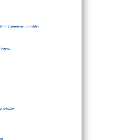
AV) - Teilnahme anmelden
ntragen
 erteilen
en