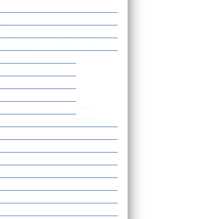
tragen
ssiedlern - Gradumwandlungen beantragen
schulen führen
tragen
äscheaufsicht registrieren
sassistent, Heilpädagoge, Jugend- und
ausbildung – Erlaubnis zur Führung der