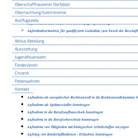
Aufenthaltserlaubnis für Arbeitnehmer aus Drittstaaten - ICT-Karte bea
Oberschaffhausener Dorfplatz
Aufenthaltserlaubnis für Au-pair-Beschäftigte (Nicht-EU/EWR) beantr
Übernachtung/Gastronomie
Aufenthaltserlaubnis für Drittstaatsangehörige - Mobiler-ICT-Karte bea
Ausflugsziele
Aufenthaltserlaubnis für eine Beschäftigung beantragen
FFW
Aufenthaltserlaubnis für qualifizierte Geduldete zum Zweck der Beschä
Aufenthaltserlaubnis für Staatsangehörige der Schweiz beantragen
Aktive Abteilung
Aufenthaltserlaubnis für Studierende aus Staaten außerhalb EU/EWR 
Ausstattung
Aufenthaltserlaubnis für Studierende aus Staaten außerhalb EU/EWR v
Jugendfeuerwehr
Aufenthaltserlaubnis zum Zweck der Ausbildung beantragen
Förderverein
Aufenthaltserlaubnis zum Zweck der Ausbildung verlängern
Chronik
Aufenthaltserlaubnis zum Zweck der Forschung beantragen
Patenwehren
Aufenthaltserlaubnis zur Ausübung der selbständigen Tätigkeit beantra
Kontakt
Aufgraben einer Straße für Leitungsverlegung beantragen
Aufnahme als europäischer Rechtsanwalt in die Rechtsanwaltskammer 
Vereine
Aufnahme als Spätaussiedler beantragen
Aufnahme in die Berufsaufbauschule beantragen
Aufnahme in die Berufsoberschule beantragen
Aufnahme von Tätigkeiten mit biologischen Arbeitsstoffen anzeigen
Aufstieg von Kinderluftballonen - Erlaubnis beantragen