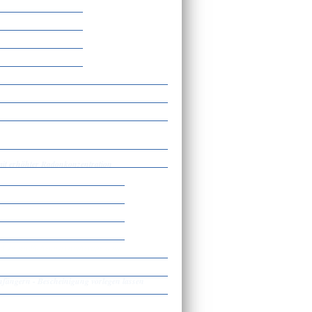
mit erhöhter Radonkonzentration
nd Jugendlichenpsychotherapeut mit
fängern - Bescheinigung vorlegen lassen