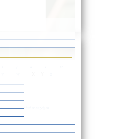
ensbeschreibungen
I
J
K
L
M
X
Y
V
W
Z
ähigungsscheininhaber anzeigen