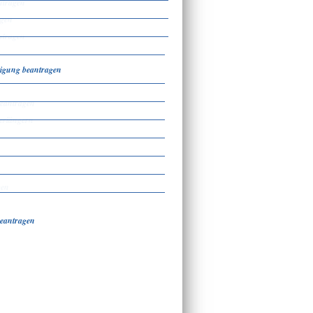
ntragen
agen
ntragen
ftigung beantragen
beantragen
erlängern
gen
beantragen