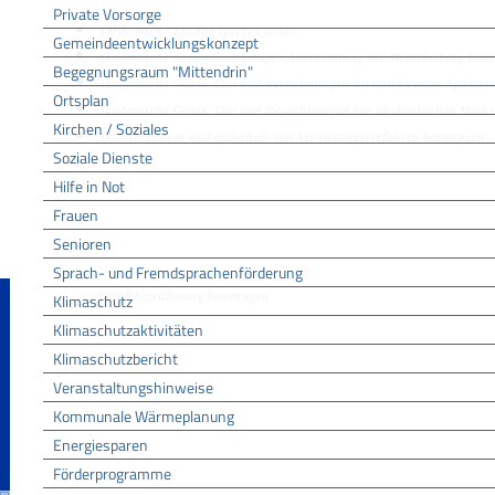
Adressänderung auf der eID-Karte beantragen
Private Vorsorge
Adressbuch - Eintrag sperren lassen
Gemeindeentwicklungskonzept
Akademische Gesundheitsberufe - Anerkennung der Weiterbildung bean
Begegnungsraum "Mittendrin"
Akademische Grade, Titel und Bezeichnungen bei anerkannten Spätau
Ortsplan
Akademische Grade, Titel und Bezeichnungen von ausländischen Hoch
Kirchen / Soziales
Akteneinsicht in und außerhalb von Verwaltungsverfahren beantragen
Soziale Dienste
Allgemein bildende Schulen - zur Abendrealschule anmelden
Hilfe in Not
Als berechtigte Person Fahrzeugregisterauskunft (Halterauskunft) bean
Frauen
Als Servicedienstleisterin oder Servicedienstleister im Rahmen der Geldw
Senioren
Altenpfleger, Arbeitserzieher, Haus- und Familienpfleger, Heilerziehung
Heimerzieher, Sozialarbeiter, Sozialpädagoge mit ausländischer Berufs
Sprach- und Fremdsprachenförderung
Berufsbezeichnung beantragen
Klimaschutz
Altersrente - Rente bei vorzeitigem Eintritt in den Ruhestand beantragen
Klimaschutzaktivitäten
Altersrente für besonders langjährig Versicherte beantragen
Klimaschutzbericht
Altersrente für schwerbehinderte Menschen beantragen
Veranstaltungshinweise
Amtliche Meldebestätigung ausstellen
Kommunale Wärmeplanung
Andere Strafanzeige stellen
Energiesparen
Änderung bezüglich des Betriebs gentechnischer Anlagen mitteilen
Förderprogramme
Änderung der Gemeinschaftslizenz beantragen