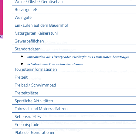
Wein-/ Obst-/ Gemüsebau
Antrag auf Weiterbewilligung von Bürgergeld stellen
Bötzinger eG
Antrag auf Zulassung zur Kündigung nach Mutterschutzgesetz
Weingüter
Antrag zur Genehmigung von Tierversuchen
Einkaufen auf dem Bauernhof
Anzeige - Lärmbelästigung melden
Naturgarten Kaiserstuhl
Anzeige - Strafanzeige erstatten
Gewerbeflächen
Apothekennotdienst finden
Standortdaten
Approbation als Arzt beantragen
Approbation als Tierarzt oder Tierärztin aus Drittstaaten beantragen
Tourismus
Arbeitnehmer-Sparzulage beantragen
Touristeninformationen
Arbeitsplätze in Radonvorsorgegebieten oder in einer Arbeitsumgebung 
Freizeit
anmelden
Freibad / Schwimmbad
Arbeitsplatzsuche im Anschluss an Aufenthalte im Bundesgebiet
Freizeitplätze
Architektenliste - Eintragung beantragen
Sportliche Aktivitäten
Architektenliste - Eintragung einer Gesellschaft beantragen
Fahrrad- und Motorradfahren
Arzt, Zahnarzt, Apotheker, Psychologischer Psychotherapeut, Kinder- u
ausländischer Berufsausbildung – Approbation beantragen
Sehenswertes
Ärztliche Untersuchung von jugendlichen Auszubildenden und Berufsan
Erlebnispfade
Arztregister - Eintragung beantragen
Platz der Generationen