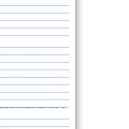
n
den
-Stelle) nach Landesbauordnung
en
ger nach § 18 Bundesbodenschutzgesetz
ntwortlichen wahrnimmt
htarbeit in besonderen Fällen, sowie der Art
hrlichen Stoffen und Gemischen nach
 Person