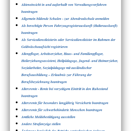
Akteneinsicht in und außerhalb von Verwaltungsverfahren
beantragen
Allgemein bildende Schulen - zur Abendrealschule anmelden
Als berechtigte Person Fahrzeugregisterauskunft (Halterauskunft)
beantragen
Als Servicedienstleisterin oder Servicedienstleister im Rahmen der
Geldwäscheaufsicht registrieren
Altenpfleger, Arbeitserzieher, Haus- und Familienpfleger,
Heilerziehungsassistent, Heilpädagoge, Jugend- und Heimerzieher,
Sozialarbeiter, Sozialpädagoge mit ausländischer
Berufsausbildung – Erlaubnis zur Führung der
Berufsbezeichnung beantragen
Altersrente - Rente bei vorzeitigem Eintritt in den Ruhestand
beantragen
Altersrente für besonders langjährig Versicherte beantragen
Altersrente für schwerbehinderte Menschen beantragen
Amtliche Meldebestätigung ausstellen
Andere Strafanzeige stellen
Änderung bezüglich des Betriebs gentechnischer Anlagen