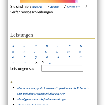
Sie sind hier:
/
/
/
Startseite
Aktuell
Service BW
Verfahrensbeschreibungen
Leistungen
A
B
C
D
E
F
G
H
I
J
K
L
M
N
O
P
Q
R
S
T
U
X
Y
V
W
Z
Leistungen suchen
A
Abbrennen von pyrotechnischen Gegenständen als Erlaubnis-
oder Befähigungsscheininhaber anzeigen
Abendgymnasium - Aufnahme beantragen
Abfall und Müll entsorgen