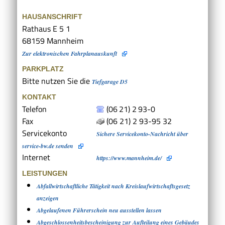
HAUSANSCHRIFT
Rathaus E 5 1
68159
Mannheim
Zur elektronischen Fahrplanauskunft
PARKPLATZ
Bitte nutzen Sie die
Tiefgarage D5
KONTAKT
Telefon
(06
21) 2
93-0
Fax
(06
21) 2
93-95
32
Servicekonto
Sichere Servicekonto-Nachricht über
service-bw.de senden
Internet
https://www.mannheim.de/
LEISTUNGEN
Abfallwirtschaftliche Tätigkeit nach Kreislaufwirtschaftsgesetz
anzeigen
Abgelaufenen Führerschein neu ausstellen lassen
Abgeschlossenheitsbescheinigung zur Aufteilung eines Gebäudes