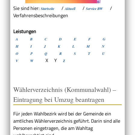
Sie sind hier:
/
/
/
Startseite
Aktuell
Service BW
Verfahrensbeschreibungen
Leistungen
A
B
C
D
E
F
G
H
I
J
K
L
M
N
O
P
Q
R
S
T
U
X
Y
V
W
Z
Wählerverzeichnis (Kommunalwahl) –
Eintragung bei Umzug beantragen
Für jeden Wahlbezirk wird bei der Gemeinde ein
amtliches Wählerverzeichnis geführt. Darin sind alle
Personen eingetragen, die am Wahltag