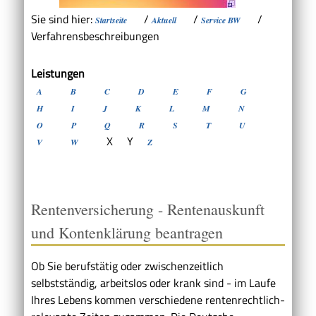
Sie sind hier:
/
/
/
Startseite
Aktuell
Service BW
Verfahrensbeschreibungen
Leistungen
A
B
C
D
E
F
G
H
I
J
K
L
M
N
O
P
Q
R
S
T
U
X
Y
V
W
Z
Rentenversicherung - Rentenauskunft
und Kontenklärung beantragen
Ob Sie berufstätig oder zwischenzeitlich
selbstständig, arbeitslos oder krank sind - im Laufe
Ihres Lebens kommen verschiedene rentenrechtlich-