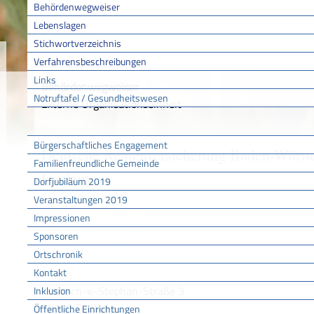
Behördenwegweiser
Lebenslagen
Stichwortverzeichnis
Sie sind hier:
/
/
/
Behörd
Startseite
Aktuell
Service BW
Verfahrensbeschreibungen
Links
Behördenwegweiser
Notruftafel / Gesundheitswesen
Externe Organisationseinheit
Gemeinde
Bürgerschaftliches Engagement
Deutsche Rentenversicherung Baden-Württ
Familienfreundliche Gemeinde
Freiburg
Dorfjubiläum 2019
Veranstaltungen 2019
Allgemeine Informationen
Impressionen
Zugehörige Leistungen
Sponsoren
Formulare und Onlinedienste
Ortschronik
Kontakt
HAUSANSCHRIFT
Heinrich-v.-Stephan-Straße 3
Inklusion
79100
Freiburg
Öffentliche Einrichtungen