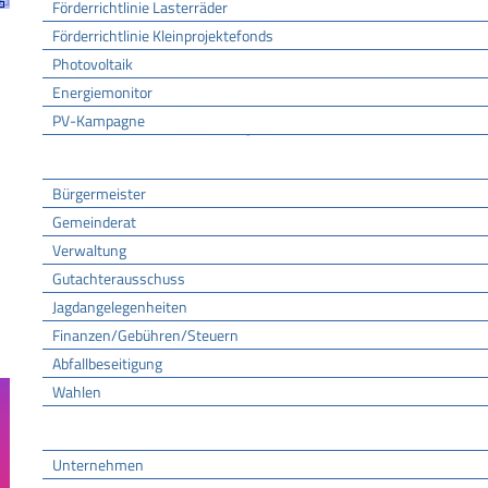
Förderrichtlinie Lasterräder
private Altersvorsorge abzurufen. Möglich wird das mi
Förderrichtlinie Kleinprojektefonds
hohe Sicherheit beim Datenschutz.
Photovoltaik
Online-Services der Deutschen Rentenversicherung
Energiemonitor
Rentenbeginnrechner
PV-Kampagne
Rentenkonto - Fremdrentengesetz
Rathaus
Bürgermeister
Gemeinderat
Verwaltung
Gutachterausschuss
Jagdangelegenheiten
Finanzen/Gebühren/Steuern
Abfallbeseitigung
Wahlen
Wirtschaft
Unternehmen