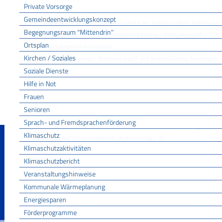
Private Vorsorge
Erwerbsminderungsrente beantragen
Gemeindeentwicklungskonzept
Klärung des Rentenversicherungskonto bei Spätaussiedlern beantragen
Begegnungsraum "Mittendrin"
Leistungen der Deutschen Rentenversicherung - Übergangsgeld
Ortsplan
Regelaltersrente beantragen
Kirchen / Soziales
Rentenversicherung - Rentenauskunft und Kontenklärung beantragen
Soziale Dienste
Rentenversicherung - Renteninformation beantragen
Waisenrente beantragen
Hilfe in Not
Frauen
FORMULARE UND ONLINEDIENSTE
Senioren
Altersrente für schwerbehinderte Menschen
Sprach- und Fremdsprachenförderung
Formulare der Deutschen Rentenversicherung.
Klimaschutz
Antrag auf Versichertenrente (Rentenantrag)
Klimaschutzaktivitäten
Auskunfts- und Beratungsstellen - Deutsche Rentenversicherung
Klimaschutzbericht
Formularpaket Rente wegen verminderter Erwerbsfähigkeit
Veranstaltungshinweise
Hinterbliebenenrente
Online-Rentenantrag mit eID-Funktion des Personalausweises
Kommunale Wärmeplanung
Online-Services der Deutschen Rentenversicherung
Energiesparen
Die Deutsche Rentenversicherung bietet die Möglichk
Förderprogramme
Rentenkonto zuzugreifen, zum Beispiel um seriöse P