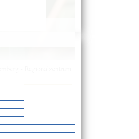
enwegweiser
emberg - Regionalzentrum