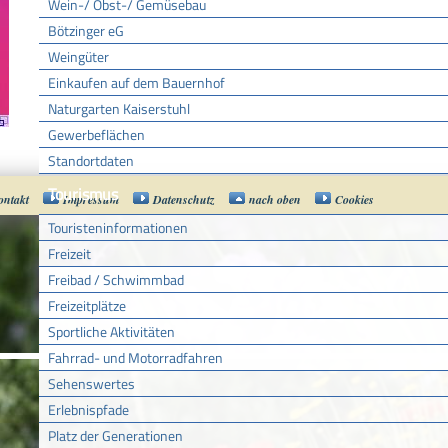
Wein-/ Obst-/ Gemüsebau
Bötzinger eG
Weingüter
Einkaufen auf dem Bauernhof
Naturgarten Kaiserstuhl
Gewerbeflächen
Standortdaten
Tourismus
ontakt
Impressum
Datenschutz
nach oben
Cookies
Touristeninformationen
Freizeit
Freibad / Schwimmbad
Freizeitplätze
Sportliche Aktivitäten
Fahrrad- und Motorradfahren
Sehenswertes
Erlebnispfade
Platz der Generationen