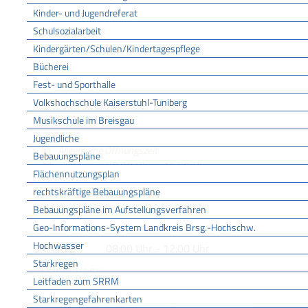
Zur elektronischen Fahrplanauskunft
Kinder- und Jugendreferat
Schulsozialarbeit
KONTAKT
Telefon
+49 (7
21) 82
50
Kindergärten/Schulen/Kindertagespflege
E-Mail
Bücherei
empfang_fr@drv-bw.de
Internet
http://www.deutsche-rentenversicherung-bw.de
Fest- und Sporthalle
Volkshochschule Kaiserstuhl-Tuniberg
ÖFFNUNGSZEITEN
Musikschule im Breisgau
Jugendliche
Allgemeine Öffnungszeit
Bebauungspläne
Montag
08:00 Uhr
-
16:00 Uhr
Flächennutzungsplan
Dienstag
08:00 Uhr
-
16:00 Uhr
rechtskräftige Bebauungspläne
Mittwoch
08:00 Uhr
-
16:00 Uhr
Bebauungspläne im Aufstellungsverfahren
Donnerstag
08:00 Uhr
-
18:00 Uhr
Geo-Informations-System Landkreis Brsg.-Hochschw.
Hochwasser
Freitag
08:00 Uhr
-
12:00 Uhr
Starkregen
LEISTUNGEN
Leitfaden zum SRRM
Altersrente - Rente bei vorzeitigem Eintritt in den Ruhestand beantragen
Starkregengefahrenkarten
Altersrente für schwerbehinderte Menschen beantragen