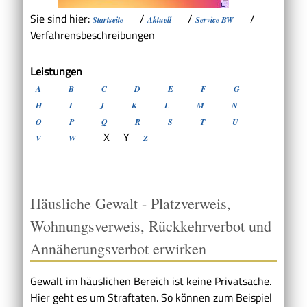
Sie sind hier:
/
/
/
Startseite
Aktuell
Service BW
Verfahrensbeschreibungen
Leistungen
A
B
C
D
E
F
G
H
I
J
K
L
M
N
O
P
Q
R
S
T
U
X
Y
V
W
Z
Häusliche Gewalt - Platzverweis,
Wohnungsverweis, Rückkehrverbot und
Annäherungsverbot erwirken
Gewalt im häuslichen Bereich ist keine Privatsache.
Hier geht es um Straftaten. So können zum Beispiel