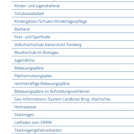
Das Regierungspräsidium, in dessen Bezirk die Schule ihr
Kinder- und Jugendreferat
Schulsozialarbeit
Regierungspräsidium Freiburg
Kindergärten/Schulen/Kindertagespflege
LEISTUNGSDETAILS
Bücherei
Fest- und Sporthalle
Volkshochschule Kaiserstuhl-Tuniberg
Voraussetzungen
Musikschule im Breisgau
Die Voraussetzungen für die staatliche Anerkennung sind
Jugendliche
Die Ersatzschule ist seit drei Jahren erfolgreich in Be
Bebauungspläne
entfallen, wenn
Flächennutzungsplan
eine bereits anerkannte Ersatzschule ausgebaut
rechtskräftige Bebauungspläne
der Träger einer bestehenden staatlich anerkann
Bebauungspläne im Aufstellungsverfahren
Ersatzschule desselben Schultyps einrichtet.
Geo-Informations-System Landkreis Brsg.-Hochschw.
Hochwasser
Dem Unterricht liegt ein von der Schulaufsichtsbeh
Starkregen
zugrunde.
Leitfaden zum SRRM
Das Lehrziel der entsprechenden öffentlichen Schule 
Der Wechsel von Schülern oder Schülerinnen der Er
Starkregengefahrenkarten