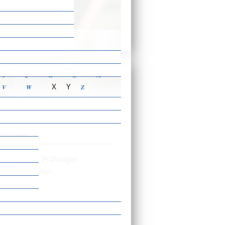
ensbeschreibungen
I
J
K
L
M
X
Y
V
W
Z
ntragen
e das Recht, Prüfungen
bst zu erteilen.