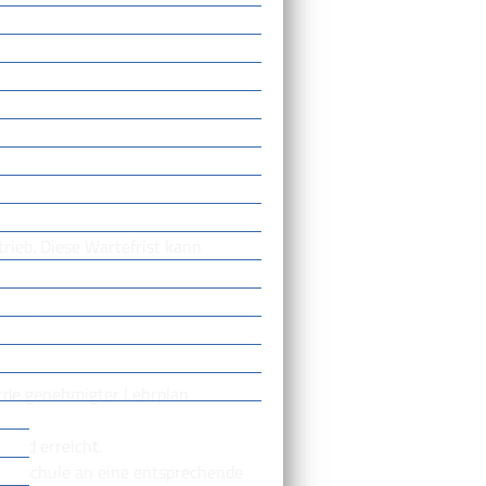
en Standort hat.
:
trieb.
Diese Wartefrist kann
 wird oder
ten Ersatzschule eine weitere
örde genehmigter Lehrplan
wird erreicht.
satzschule an eine entsprechende