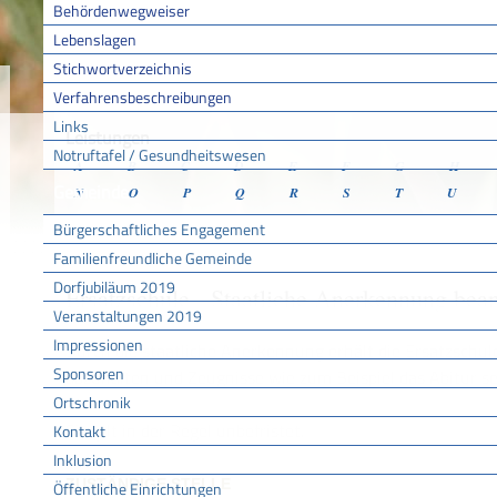
Behördenwegweiser
Lebenslagen
Stichwortverzeichnis
Sie sind hier:
/
/
/
Verfahr
Startseite
Aktuell
Service BW
Verfahrensbeschreibungen
Links
Leistungen
Notruftafel / Gesundheitswesen
A
B
C
D
E
F
G
H
Gemeinde
N
O
P
Q
R
S
T
U
Bürgerschaftliches Engagement
Familienfreundliche Gemeinde
Dorfjubiläum 2019
Ersatzschule - Staatliche Anerkennung bea
Veranstaltungen 2019
Impressionen
Durch die staatliche Anerkennung erhält die Ersatzschul
Sponsoren
abzuhalten und Zeugnisse wie zum Beispiel das Abitur sel
Ortschronik
Sie gilt in der Regel unbefristet.
Kontakt
Inklusion
ZUSTÄNDIGE STELLE
Öffentliche Einrichtungen