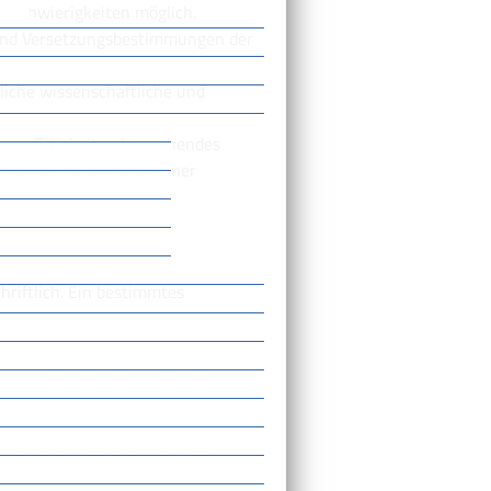
e Schwierigkeiten möglich.
und Versetzungsbestimmungen der
rliche wissenschaftliche und
ihrer Tätigkeit entsprechendes
deren Gegebenheiten einer
hriftlich. Ein bestimmtes
einer vertretungsberechtigten
r einen Ablehnungsbescheid.