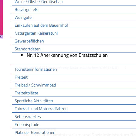
Rechtsgrundlage
Wein-/ Obst-/ Gemüsebau
:
Privatschulgesetz (PSchG)
Bötzinger eG
Weingüter
§ 10 Anerkennung von Ersatzschulen
Einkaufen auf dem Bauernhof
Naturgarten Kaiserstuhl
Vorschriften des Kultusministeriums und des Ministeriums Ländlicher Raum z
Gewerbeflächen
(VVPSchG):
Standortdaten
Nr. 12 Anerkennung von Ersatzschulen
Tourismus
:
Anlage zur Gebührenverordnung Kultusministerium (GebVO KM)
Touristeninformationen
Freizeit
Nr. 17.2 Gebührenverzeichnis
Freibad / Schwimmbad
Freizeitplätze
:
Anlage zur Gebührenverordnung Sozialministerium (GebVO SM)
Sportliche Aktivitäten
Nr. 19.2 Gebührenverzeichnis
Fahrrad- und Motorradfahren
Sehenswertes
Erlebnispfade
Freigabevermerk
Platz der Generationen
28.04.2025
Kultusministerium und Sozialministerium
Ba