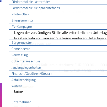
Förderrichtlinie Lasterräder
Fristen
Förderrichtlinie Kleinprojektefonds
Rechtzeitig in Absprache mit der zuständigen Stelle.
Photovoltaik
Energiemonitor
PV-Kampagne
Erforderliche Unterlagen
Lagen der zuständigen Stelle alle erforderlichen Unterla
Rathaus
Ersatzschule vor, müssen Sie keine weiteren Unterlagen 
Bürgermeister
Anerkennung beifügen.
Gemeinderat
Verwaltung
Kosten
Gutachterausschuss
Bereich des Kultusministeriums: EUR 300,00 - 1.000
Jagdangelegenheiten
Bereich des Sozialministeriums: EUR 50,00 - 1.000
Finanzen/Gebühren/Steuern
Abfallbeseitigung
Wahlen
Hinweise
keine
Wirtschaft
Unternehmen