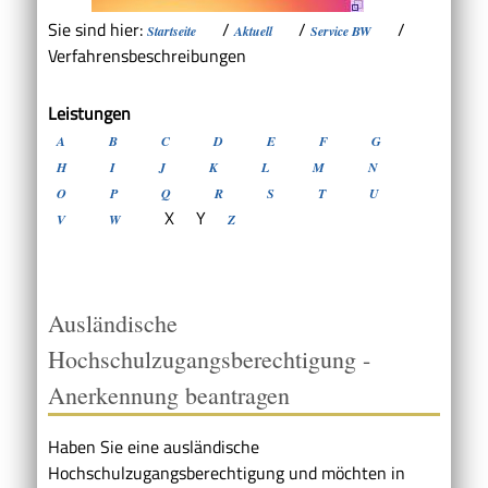
Sie sind hier:
/
/
/
Startseite
Aktuell
Service BW
Verfahrensbeschreibungen
Leistungen
A
B
C
D
E
F
G
H
I
J
K
L
M
N
O
P
Q
R
S
T
U
X
Y
V
W
Z
Ausländische
Hochschulzugangsberechtigung -
Anerkennung beantragen
Haben Sie eine ausländische
Hochschulzugangsberechtigung und möchten in